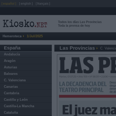
[ español ]
[ english ]
[ français ]
Todos los días Las Provincias
Toda la prensa de hoy
Hemeroteca
1/Jul/2025
España
Las Provincias
C. Valenc
Andalucía
Aragón
Asturias
Baleares
C. Valenciana
Canarias
Cantabria
Castilla y León
Castilla-La Mancha
Cataluña