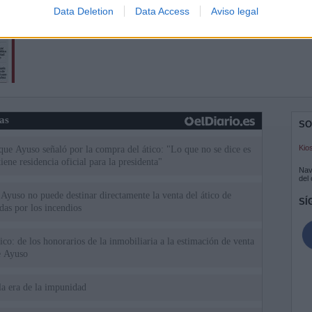
Data Deletion
Data Access
Aviso legal
ias
SO
Kio
 que Ayuso señaló por la compra del ático: "Lo que no se dice es
ene residencia oficial para la presidenta"
Nav
del
Ayuso no puede destinar directamente la venta del ático de
SÍ
as por los incendios
tico: de los honorarios de la inmobiliaria a la estimación de venta
e Ayuso
la era de la impunidad