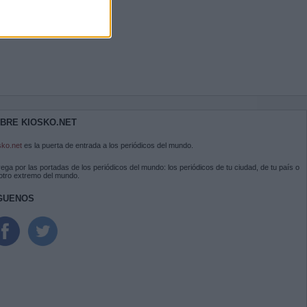
BRE KIOSKO.NET
sko.net
es la puerta de entrada a los periódicos del mundo.
ega por las portadas de los periódicos del mundo: los periódicos de tu ciudad, de tu país o
 otro extremo del mundo.
GUENOS