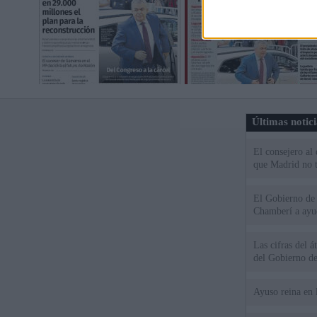
Últimas notic
El consejero al
que Madrid no ti
El Gobierno de 
Chamberí a ayud
Las cifras del á
del Gobierno d
Ayuso reina en 