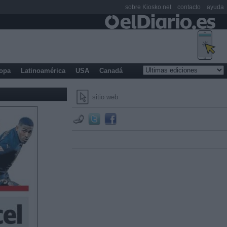
sobre Kiosko.net
contacto
ayuda
opa
Latinoamérica
USA
Canadá
sitio web