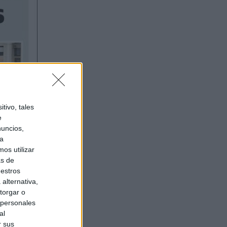
tivo, tales
e
nuncios,
ra
os utilizar
as de
uestros
alternativa,
torgar o
 personales
al
r sus