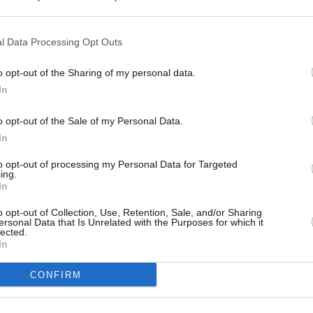
s en cualquier momento entrando de nuevo en este sitio web o visitan
privacidad.
l Data Processing Opt Outs
o opt-out of the Sharing of my personal data.
In
o opt-out of the Sale of my Personal Data.
In
to opt-out of processing my Personal Data for Targeted
ing.
In
o opt-out of Collection, Use, Retention, Sale, and/or Sharing
ersonal Data that Is Unrelated with the Purposes for which it
lected.
In
CONFIRM