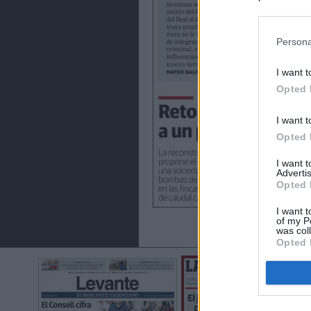
preferencia
política de 
Persona
I want t
Opted 
I want t
Opted 
I want 
Advertis
Opted 
I want t
of my P
was col
Opted 