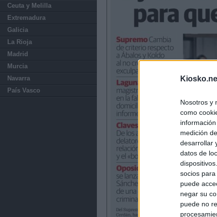
Ceuta y Melilla
Extremadura
Galicia
La Rioja
Madrid
Murcia
Navarra
Kiosko.ne
País Vasco
Nosotros y 
como cookie
información
medición de
desarrollar
datos de loc
dispositivo
socios para
puede acced
negar su co
puede no re
procesamien