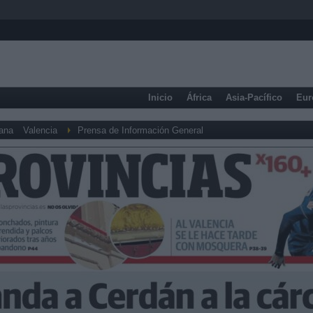
Inicio
África
Asia-Pacífico
Eur
iana
Valencia
Prensa de Información General