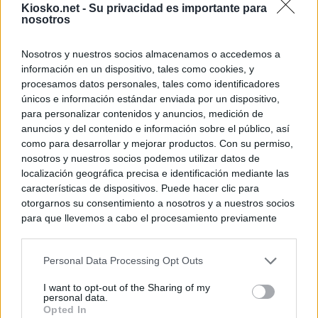
Kiosko.net -
Su privacidad es importante para
nosotros
Nosotros y nuestros socios almacenamos o accedemos a
información en un dispositivo, tales como cookies, y
procesamos datos personales, tales como identificadores
únicos e información estándar enviada por un dispositivo,
para personalizar contenidos y anuncios, medición de
anuncios y del contenido e información sobre el público, así
como para desarrollar y mejorar productos. Con su permiso,
nosotros y nuestros socios podemos utilizar datos de
localización geográfica precisa e identificación mediante las
características de dispositivos. Puede hacer clic para
otorgarnos su consentimiento a nosotros y a nuestros socios
para que llevemos a cabo el procesamiento previamente
descrito. De forma alternativa, puede acceder a información
más detallada y cambiar sus preferencias antes de otorgar o
Personal Data Processing Opt Outs
negar su consentimiento. Tenga en cuenta que algún
procesamiento de sus datos personales puede no requerir
I want to opt-out of the Sharing of my
de su consentimiento, pero usted tiene el derecho de
personal data.
rechazar tal procesamiento. Sus preferencias se aplicarán
Opted In