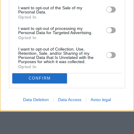
solo a este sitio web. Puede cambiar sus preferencias en
I want to opt-out of the Sale of my
cualquier momento entrando de nuevo en este sitio web o
Personal Data.
visitando nuestra política de privacidad.
Opted In
I want to opt-out of processing my
Personal Data for Targeted Advertising.
Opted In
I want to opt-out of Collection, Use,
Retention, Sale, and/or Sharing of my
Personal Data that Is Unrelated with the
Purposes for which it was collected.
Opted In
CONFIRM
Data Deletion
Data Access
Aviso legal