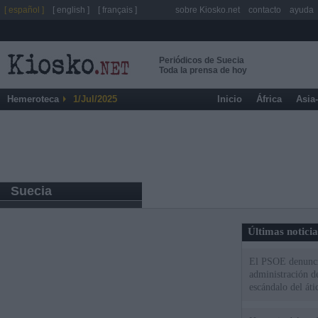
[ español ]
[ english ]
[ français ]
sobre Kiosko.net
contacto
ayuda
Periódicos de Suecia
Toda la prensa de hoy
Hemeroteca
1/Jul/2025
Inicio
África
Asia
Suecia
Últimas notici
El PSOE denuncia
administración d
escándalo del áti