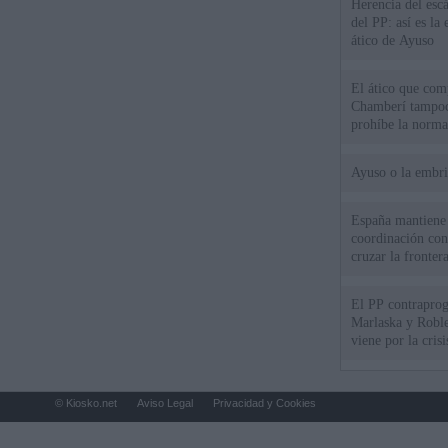
Herencia del esc
del PP: así es l
ático de Ayuso
El ático que com
Chamberí tampoco
prohíbe la norma
Ayuso o la embr
España mantiene l
coordinación con
cruzar la fronter
El PP contraprog
Marlaska y Roble
viene por la cris
© Kiosko.net
Aviso Legal
Privacidad y Cookies