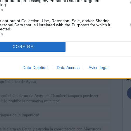
to opt-out of processing my Personal Data for Targeted
ing.
In
o opt-out of Collection, Use, Retention, Sale, and/or Sharing
ersonal Data that Is Unrelated with the Purposes for which it
lected.
In
ias
CONFIRM
SO
Kio
ará ante la Fiscalía al consejo de administración de Planifica
scándalo del ático
Nav
Data Deletion
Data Access
Aviso legal
del
cándalo Púnica y refugio de cargos del PP: así es la empresa
SÍ
pró el ático de Ayuso
ompró el Gobierno de Ayuso en Chamberí tampoco puede ser
al: lo prohíbe la normativa municipal
riaguez de la impunidad
 la alerta en Ceuta y estrecha la coordinación con Marruecos