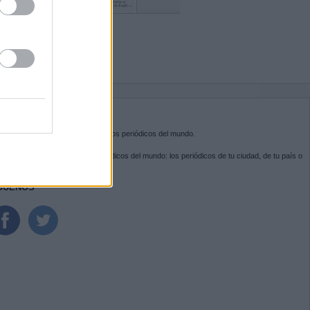
BRE KIOSKO.NET
sko.net
es la puerta de entrada a los periódicos del mundo.
ega por las portadas de los periódicos del mundo: los periódicos de tu ciudad, de tu país o
 otro extremo del mundo.
GUENOS