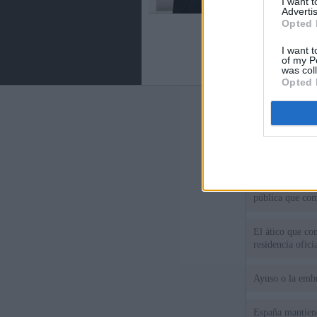
I want 
Advertis
Opted 
I want t
of my P
was col
Opted 
Últimas notic
El PSOE denunci
Madrid por el e
Herencia del es
pública que com
El ático que c
residencia ofici
Ayuso o la emb
España mantiene