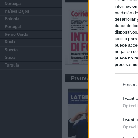
Noruega
información
Países Bajos
medición de
desarrollar
Polonia
datos de loc
Portugal
dispositivo
Reino Unido
socios para
Rusia
puede acced
Suecia
negar su co
Suiza
puede no re
procesamien
Turquía
preferencia
política de 
Prensa Económica
Persona
I want t
Opted 
I want t
Opted 