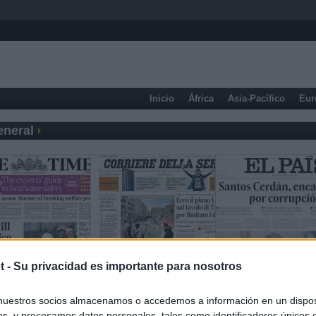
Inicio
África
Asia-Pacífico
Eur
eneral
t -
Su privacidad es importante para nosotros
nuestros socios almacenamos o accedemos a información en un disposi
s, y procesamos datos personales, tales como identificadores únicos 