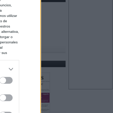
nuncios,
ra
os utilizar
as de
uestros
alternativa,
torgar o
 personales
al
r sus
do nuestra