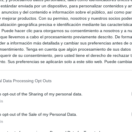
 estándar enviada por un dispositivo, para personalizar contenidos y a
 anuncios y del contenido e información sobre el público, así como pa
 y mejorar productos. Con su permiso, nosotros y nuestros socios podem
alización geográfica precisa e identificación mediante las característic
s. Puede hacer clic para otorgarnos su consentimiento a nosotros y a n
 que llevemos a cabo el procesamiento previamente descrito. De forma 
er a información más detallada y cambiar sus preferencias antes de o
nsentimiento. Tenga en cuenta que algún procesamiento de sus datos
querir de su consentimiento, pero usted tiene el derecho de rechazar t
to. Sus preferencias se aplicarán solo a este sitio web. Puede cambia
s en cualquier momento entrando de nuevo en este sitio web o visitan
privacidad.
l Data Processing Opt Outs
o opt-out of the Sharing of my personal data.
In
o opt-out of the Sale of my Personal Data.
In