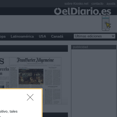
sobre Kiosko.net
contacto
ayuda
opa
Latinoamérica
USA
Canadá
publicidad
tivo, tales
e