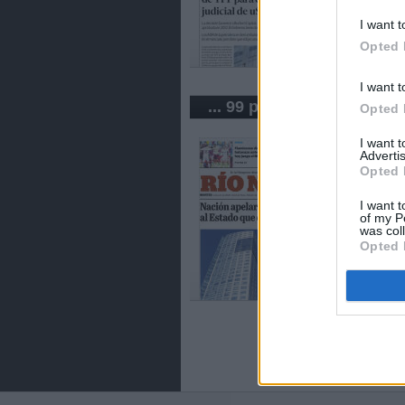
I want t
Opted 
I want t
... 99 periódicos de Argen
Opted 
I want 
Advertis
Opted 
I want t
of my P
was col
Opted 