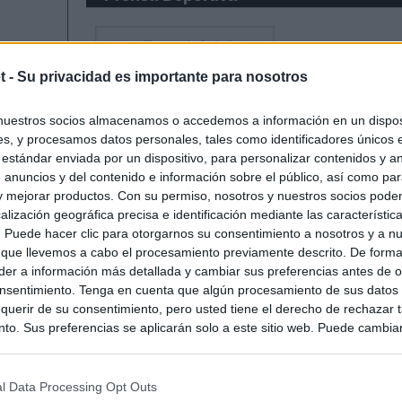
t -
Su privacidad es importante para nosotros
nuestros socios almacenamos o accedemos a información en un disposi
s, y procesamos datos personales, tales como identificadores únicos 
 estándar enviada por un dispositivo, para personalizar contenidos y a
 anuncios y del contenido e información sobre el público, así como pa
 y mejorar productos. Con su permiso, nosotros y nuestros socios podem
alización geográfica precisa e identificación mediante las característic
s. Puede hacer clic para otorgarnos su consentimiento a nosotros y a n
 que llevemos a cabo el procesamiento previamente descrito. De forma 
er a información más detallada y cambiar sus preferencias antes de o
nsentimiento. Tenga en cuenta que algún procesamiento de sus datos
querir de su consentimiento, pero usted tiene el derecho de rechazar t
to. Sus preferencias se aplicarán solo a este sitio web. Puede cambia
s en cualquier momento entrando de nuevo en este sitio web o visitan
privacidad.
l Data Processing Opt Outs