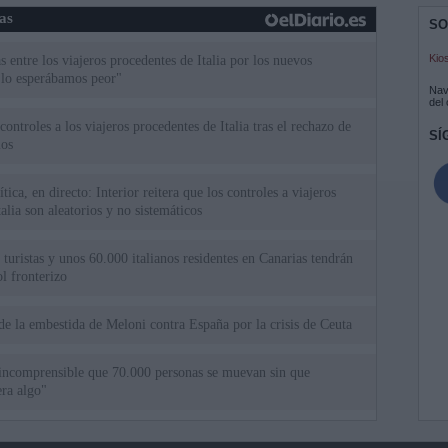
ias
SO
Kio
 entre los viajeros procedentes de Italia por los nuevos
 lo esperábamos peor"
Nav
del
ntroles a los viajeros procedentes de Italia tras el rechazo de
SÍ
los
tica, en directo: Interior reitera que los controles a viajeros
alia son aleatorios y no sistemáticos
turistas y unos 60.000 italianos residentes en Canarias tendrán
ol fronterizo
de la embestida de Meloni contra España por la crisis de Ceuta
incomprensible que 70.000 personas se muevan sin que
ra algo"