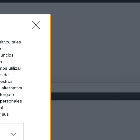
tivo, tales
e
nuncios,
ra
os utilizar
as de
uestros
alternativa,
torgar o
 personales
al
r sus
do nuestra