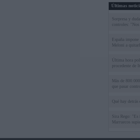
Últimas notic
Sorpresa y dudas
controles: "Nos
España impone co
Meloni a quitar
Última hora polí
procedente de It
Más de 800.000 
que pasar contr
Qué hay detrás 
Sira Rego: "Es 
Marruecos supie