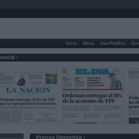
Inicio
África
Asia-Pacífico
Eur
eneral
Prensa Deportiva