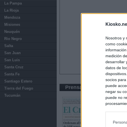
La Pampa
La Rioja
Mendoza
Kiosko.ne
Misiones
Neuquén
Nosotros y 
Rio Negro
como cookie
Salta
información
San Juan
medición de
San Luis
desarrollar
Santa Cruz
datos de loc
dispositivo
Santa Fe
socios para
Santiago Estero
puede acced
Prensa Económica
Tierra del Fuego
negar su co
Tucumán
puede no re
procesamien
preferencia
política de 
Persona