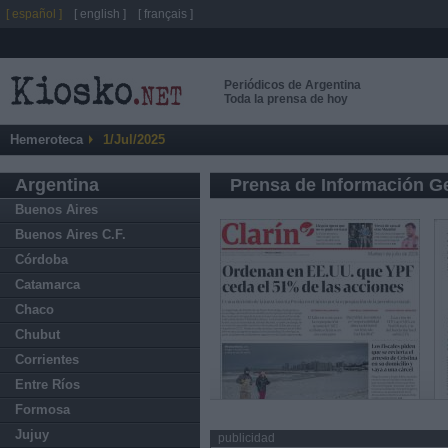
[ español ]
[ english ]
[ français ]
Periódicos de Argentina
Toda la prensa de hoy
Hemeroteca
1/Jul/2025
Argentina
Prensa de Información G
Buenos Aires
Buenos Aires C.F.
Córdoba
Catamarca
Chaco
Chubut
Corrientes
Entre Ríos
Formosa
Jujuy
publicidad