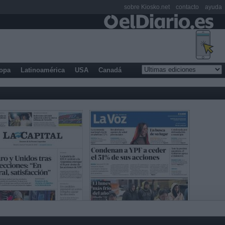
sobre Kiosko.net
contacto
ayuda
opa
Latinoamérica
USA
Canadá