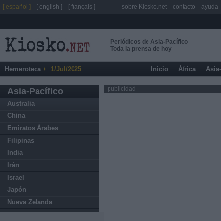
[ español ]
[ english ]
[ français ]
sobre Kiosko.net
contacto
ayuda
Periódicos de Asia-Pacífico
Toda la prensa de hoy
Hemeroteca
1/Jul/2025
Inicio
África
Asia
publicidad
Asia-Pacífico
Australia
China
Emiratos Árabes
Filipinas
India
Irán
Israel
Japón
Nueva Zelanda