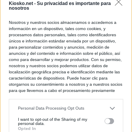
Kiosko.net -
Su privacidad es importante para
nosotros
Nosotros y nuestros socios almacenamos o accedemos a
información en un dispositivo, tales como cookies, y
procesamos datos personales, tales como identificadores
únicos e información estándar enviada por un dispositivo,
para personalizar contenidos y anuncios, medición de
anuncios y del contenido e información sobre el público, así
como para desarrollar y mejorar productos. Con su permiso,
nosotros y nuestros socios podemos utilizar datos de
localización geográfica precisa e identificación mediante las
características de dispositivos. Puede hacer clic para
otorgarnos su consentimiento a nosotros y a nuestros socios
para que llevemos a cabo el procesamiento previamente
descrito. De forma alternativa, puede acceder a información
más detallada y cambiar sus preferencias antes de otorgar o
Personal Data Processing Opt Outs
negar su consentimiento. Tenga en cuenta que algún
procesamiento de sus datos personales puede no requerir
I want to opt-out of the Sharing of my
de su consentimiento, pero usted tiene el derecho de
personal data.
rechazar tal procesamiento. Sus preferencias se aplicarán
Opted In