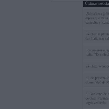
Últimas notici
Última hora polít
espera que Italia
controles y Roma
Sánchez se plant
con Italia tras c
Los viajeros atra
Italia: “Es ridíc
Sánchez responde
El uso personal d
Comunidad de M
El Gobierno de A
de Gran Vía más
logró venderlo