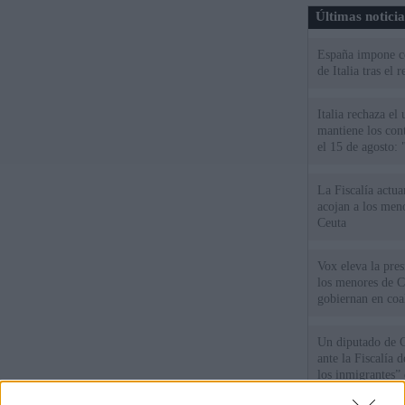
Últimas notici
España impone co
de Italia tras el
Italia rechaza e
mantiene los cont
el 15 de agosto:
La Fiscalía actu
acojan a los meno
Ceuta
Vox eleva la pres
los menores de C
gobiernan en coa
Un diputado de 
ante la Fiscalía 
los inmigrantes”