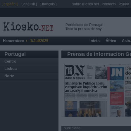
[ español ]
[ english ]
[ français ]
sobre Kiosko.net
contacto
ayuda
Periódicos de Portugal
Toda la prensa de hoy
Hemeroteca
1/Jul/2025
Inicio
África
Asia
Portugal
Prensa de Información G
Centro
Lisboa
Norte
publicidad