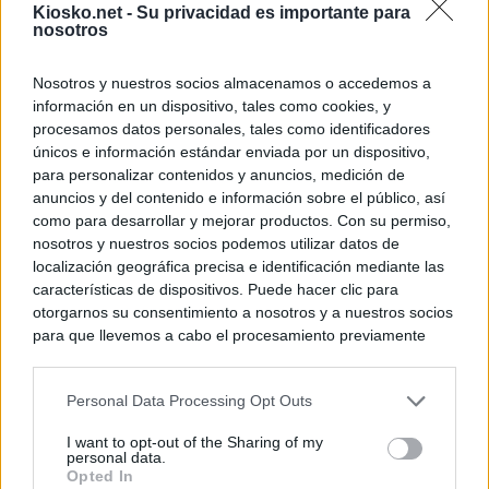
Kiosko.net -
Su privacidad es importante para
El Gobierno rech
nosotros
ministros acudan 
de Ceuta
Nosotros y nuestros socios almacenamos o accedemos a
información en un dispositivo, tales como cookies, y
© Kiosko.net
Aviso Legal
Privacidad y Cookies
procesamos datos personales, tales como identificadores
únicos e información estándar enviada por un dispositivo,
para personalizar contenidos y anuncios, medición de
anuncios y del contenido e información sobre el público, así
como para desarrollar y mejorar productos. Con su permiso,
nosotros y nuestros socios podemos utilizar datos de
localización geográfica precisa e identificación mediante las
características de dispositivos. Puede hacer clic para
otorgarnos su consentimiento a nosotros y a nuestros socios
para que llevemos a cabo el procesamiento previamente
descrito. De forma alternativa, puede acceder a información
más detallada y cambiar sus preferencias antes de otorgar o
Personal Data Processing Opt Outs
negar su consentimiento. Tenga en cuenta que algún
procesamiento de sus datos personales puede no requerir
I want to opt-out of the Sharing of my
de su consentimiento, pero usted tiene el derecho de
personal data.
rechazar tal procesamiento. Sus preferencias se aplicarán
Opted In