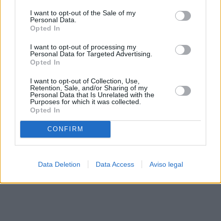
solo a este sitio web. Puede cambiar sus preferencias en
I want to opt-out of the Sale of my
cualquier momento entrando de nuevo en este sitio web o
Personal Data.
visitando nuestra política de privacidad.
Opted In
I want to opt-out of processing my
Personal Data for Targeted Advertising.
Opted In
I want to opt-out of Collection, Use,
Retention, Sale, and/or Sharing of my
Personal Data that Is Unrelated with the
Purposes for which it was collected.
Opted In
CONFIRM
Data Deletion
Data Access
Aviso legal