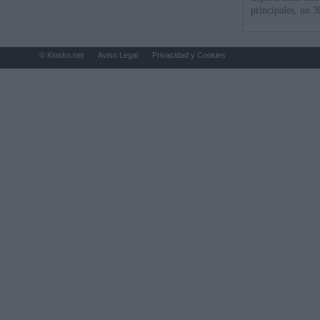
principales, un 3
© Kiosko.net
Aviso Legal
Privacidad y Cookies