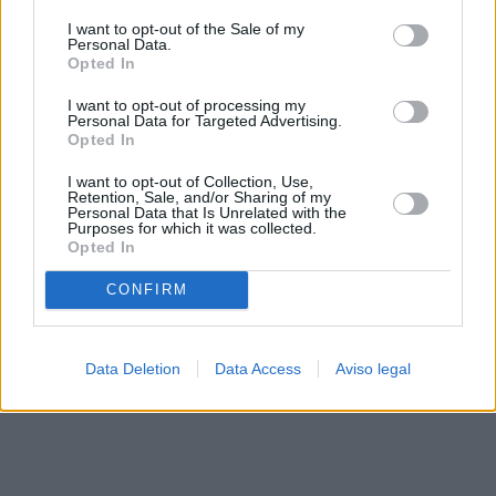
solo a este sitio web. Puede cambiar sus preferencias en
I want to opt-out of the Sale of my
cualquier momento entrando de nuevo en este sitio web o
Personal Data.
visitando nuestra política de privacidad.
Opted In
I want to opt-out of processing my
Personal Data for Targeted Advertising.
Opted In
I want to opt-out of Collection, Use,
Retention, Sale, and/or Sharing of my
Personal Data that Is Unrelated with the
Purposes for which it was collected.
Opted In
CONFIRM
Data Deletion
Data Access
Aviso legal