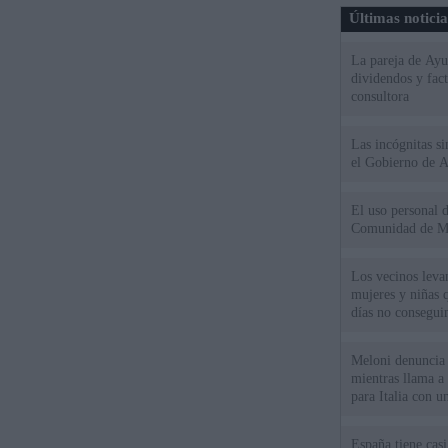
Últimas notici
La pareja de Ayu
dividendos y fac
consultora
Las incógnitas s
el Gobierno de 
El uso personal d
Comunidad de M
Los vecinos leva
mujeres y niñas 
días no consegu
Meloni denuncia 
mientras llama a
para Italia con 
España tiene cas