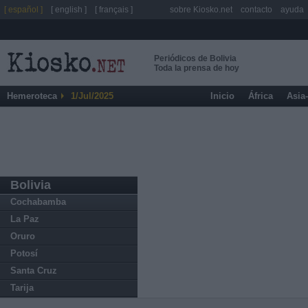
[ español ]
[ english ]
[ français ]
sobre Kiosko.net
contacto
ayuda
Periódicos de Bolivia
Toda la prensa de hoy
Hemeroteca
1/Jul/2025
Inicio
África
Asia
Bolivia
Cochabamba
La Paz
Oruro
Potosí
Santa Cruz
Tarija