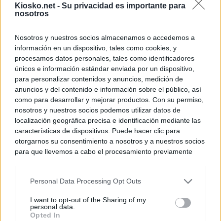
Kiosko.net -
Su privacidad es importante para
nosotros
Nosotros y nuestros socios almacenamos o accedemos a
información en un dispositivo, tales como cookies, y
procesamos datos personales, tales como identificadores
únicos e información estándar enviada por un dispositivo,
para personalizar contenidos y anuncios, medición de
anuncios y del contenido e información sobre el público, así
como para desarrollar y mejorar productos. Con su permiso,
nosotros y nuestros socios podemos utilizar datos de
localización geográfica precisa e identificación mediante las
características de dispositivos. Puede hacer clic para
otorgarnos su consentimiento a nosotros y a nuestros socios
para que llevemos a cabo el procesamiento previamente
descrito. De forma alternativa, puede acceder a información
más detallada y cambiar sus preferencias antes de otorgar o
Personal Data Processing Opt Outs
negar su consentimiento. Tenga en cuenta que algún
procesamiento de sus datos personales puede no requerir
I want to opt-out of the Sharing of my
de su consentimiento, pero usted tiene el derecho de
personal data.
rechazar tal procesamiento. Sus preferencias se aplicarán
Opted In