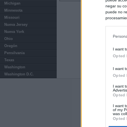
Michigan
negar su co
Minnesota
puede no re
Missouri
procesamien
preferencia
Nueva Jersey
política de 
Nueva York
Persona
Ohio
Oregón
I want t
Pensilvania
Opted 
Texas
Washington
I want t
Washington D.C.
Opted 
I want 
Últimas notic
Advertis
Opted 
España mantiene
tras nuevas llam
I want t
of my P
was col
Opted 
"¿Cuál es el pl
que organizan u