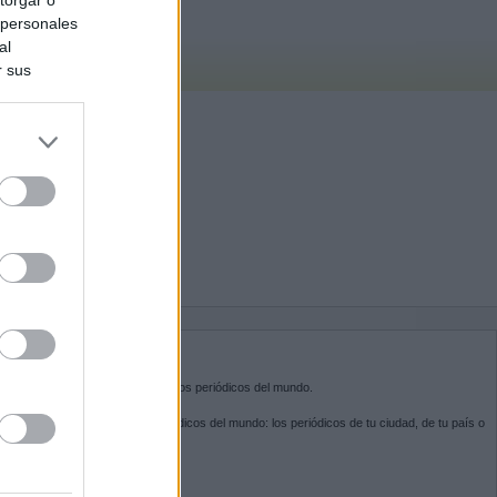
 personales
al
r sus
do nuestra
BRE KIOSKO.NET
sko.net
es la puerta de entrada a los periódicos del mundo.
ega por las portadas de los periódicos del mundo: los periódicos de tu ciudad, de tu país o
 otro extremo del mundo.
GUENOS