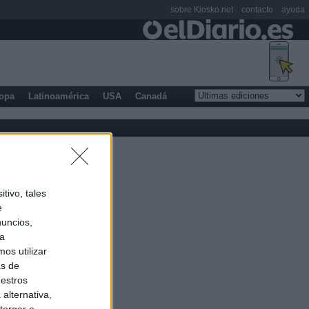
sobre Kiosko.net
contacto
ayuda
opa
Latinoamérica
USA
Canadá
tivo, tales
e
nuncios,
ra
os utilizar
as de
uestros
alternativa,
torgar o