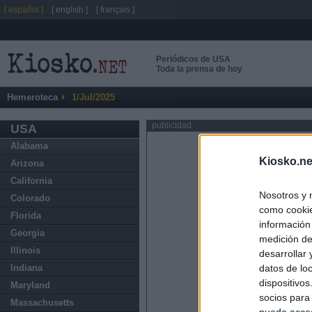
[ español ]
[ english ]
[ français ]
Periódicos de USA
Toda la prensa de hoy
Hemeroteca
1/Jul/2025
publicidad
USA
Alabama
Kiosko.ne
Arizona
California
Nosotros y 
Colorado
como cookie
Florida
información
Georgia
medición de
Illinois
desarrollar
datos de loc
Indiana
dispositivo
Maryland
socios para
Massachusetts
puede acced