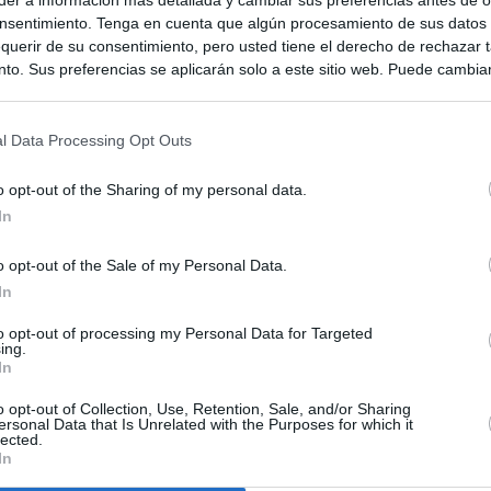
nsentimiento. Tenga en cuenta que algún procesamiento de sus datos
querir de su consentimiento, pero usted tiene el derecho de rechazar t
to. Sus preferencias se aplicarán solo a este sitio web. Puede cambia
s en cualquier momento entrando de nuevo en este sitio web o visitan
privacidad.
l Data Processing Opt Outs
o opt-out of the Sharing of my personal data.
In
o opt-out of the Sale of my Personal Data.
In
to opt-out of processing my Personal Data for Targeted
ias
SO
ing.
In
Kio
 la alerta en Ceuta y estrecha la coordinación con Marruecos
adas a cruzar la frontera
o opt-out of Collection, Use, Retention, Sale, and/or Sharing
Nav
ersonal Data that Is Unrelated with the Purposes for which it
del
lected.
In
an?": dentro de los grupos de WhatsApp, Facebook e Instagram
SÍ
n nuevo cruce a Ceuta desde Marruecos para el 15 de agosto