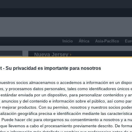
Inicio
África
Asia-Pacífico
Eur
Nueva Jersey
t -
Su privacidad es importante para nosotros
nuestros socios almacenamos o accedemos a información en un disposi
s, y procesamos datos personales, tales como identificadores únicos 
 estándar enviada por un dispositivo, para personalizar contenidos y a
 anuncios y del contenido e información sobre el público, así como pa
 y mejorar productos. Con su permiso, nosotros y nuestros socios podem
alización geográfica precisa e identificación mediante las característic
s. Puede hacer clic para otorgarnos su consentimiento a nosotros y a n
 que llevemos a cabo el procesamiento previamente descrito. De forma 
er a información más detallada y cambiar sus preferencias antes de o