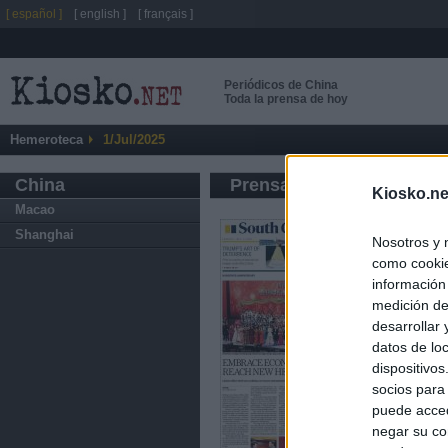
[ español ]
[ english ]
[ français ]
Periódicos de China
Toda la prensa de hoy
Hemeroteca
1/Jul/2025
China
Prensa de Información G
Kiosko.ne
Macao
Shanghai
Nosotros y 
como cookie
información
medición de
desarrollar
datos de loc
dispositivo
socios para
puede acced
negar su co