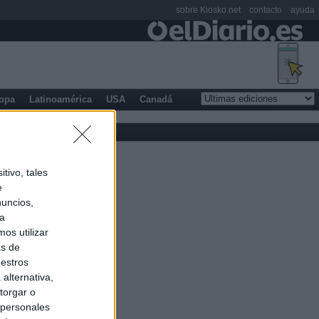
sobre Kiosko.net
contacto
ayuda
opa
Latinoamérica
USA
Canadá
tivo, tales
e
nuncios,
ra
os utilizar
as de
uestros
alternativa,
torgar o
 personales