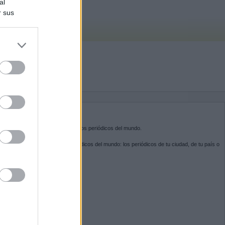
al
r sus
do nuestra
BRE KIOSKO.NET
sko.net
es la puerta de entrada a los periódicos del mundo.
ega por las portadas de los periódicos del mundo: los periódicos de tu ciudad, de tu país o
 otro extremo del mundo.
GUENOS