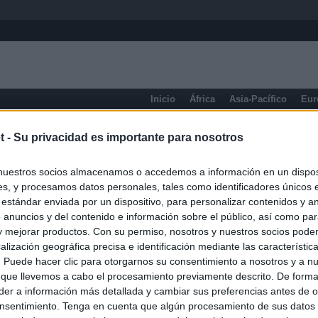
Inicio
África
Asia-Pacífico
Eur
eneral
t -
Su privacidad es importante para nosotros
nuestros socios almacenamos o accedemos a información en un disposi
s, y procesamos datos personales, tales como identificadores únicos 
 estándar enviada por un dispositivo, para personalizar contenidos y a
 anuncios y del contenido e información sobre el público, así como pa
 y mejorar productos. Con su permiso, nosotros y nuestros socios podem
alización geográfica precisa e identificación mediante las característic
s. Puede hacer clic para otorgarnos su consentimiento a nosotros y a n
 que llevemos a cabo el procesamiento previamente descrito. De forma 
er a información más detallada y cambiar sus preferencias antes de o
nsentimiento. Tenga en cuenta que algún procesamiento de sus datos