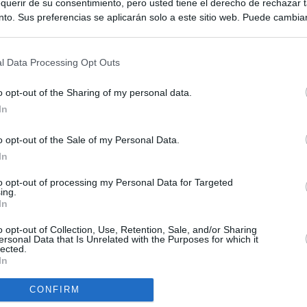
querir de su consentimiento, pero usted tiene el derecho de rechazar t
to. Sus preferencias se aplicarán solo a este sitio web. Puede cambia
s en cualquier momento entrando de nuevo en este sitio web o visitan
privacidad.
l Data Processing Opt Outs
o opt-out of the Sharing of my personal data.
In
o opt-out of the Sale of my Personal Data.
ias
SO
In
Kio
n ultimátum a Italia: o levanta los controles a viajeros de
to opt-out of processing my Personal Data for Targeted
ará "medidas proporcionales"
ing.
Nav
In
del
haza el intento del PP de que los ministros acudan al Senado en
SÍ
o opt-out of Collection, Use, Retention, Sale, and/or Sharing
isis de Ceuta
ersonal Data that Is Unrelated with the Purposes for which it
lected.
In
uará contra las comunidades que no acojan a los menores
 crisis de Ceuta
CONFIRM