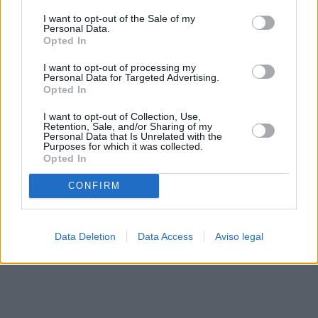
solo a este sitio web. Puede cambiar sus preferencias en
I want to opt-out of the Sale of my
cualquier momento entrando de nuevo en este sitio web o
Personal Data.
visitando nuestra política de privacidad.
Opted In
I want to opt-out of processing my
Personal Data for Targeted Advertising.
Opted In
I want to opt-out of Collection, Use,
Retention, Sale, and/or Sharing of my
Personal Data that Is Unrelated with the
Purposes for which it was collected.
Opted In
CONFIRM
Data Deletion
Data Access
Aviso legal