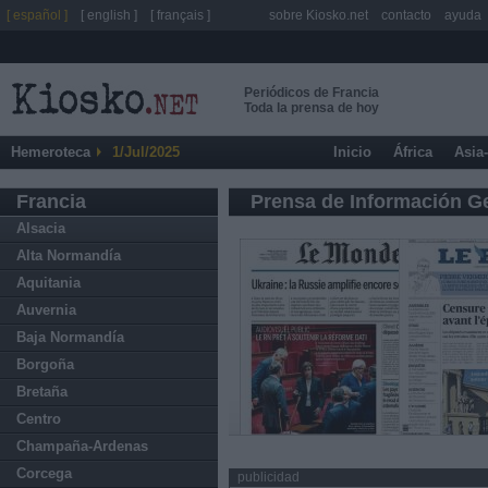
[ español ]
[ english ]
[ français ]
sobre Kiosko.net
contacto
ayuda
Periódicos de Francia
Toda la prensa de hoy
Hemeroteca
1/Jul/2025
Inicio
África
Asia
Francia
Prensa de Información G
Alsacia
Alta Normandía
Aquitania
Auvernia
Baja Normandía
Borgoña
Bretaña
Centro
Champaña-Ardenas
Corcega
publicidad