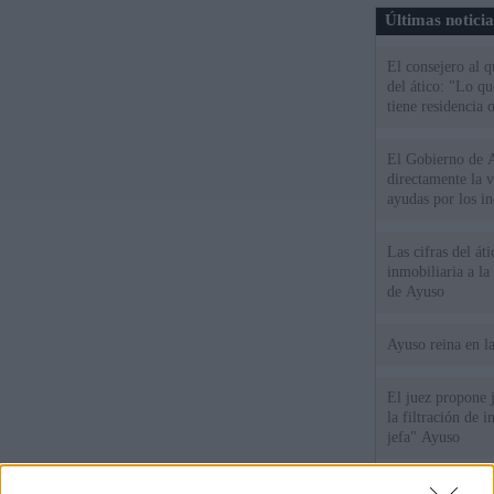
Últimas notici
El consejero al 
del ático: "Lo q
tiene residencia o
El Gobierno de A
directamente la 
ayudas por los i
Las cifras del át
inmobiliaria a l
de Ayuso
Ayuso reina en l
El juez propone j
la filtración de i
jefa" Ayuso
"¿Cuál es el plan