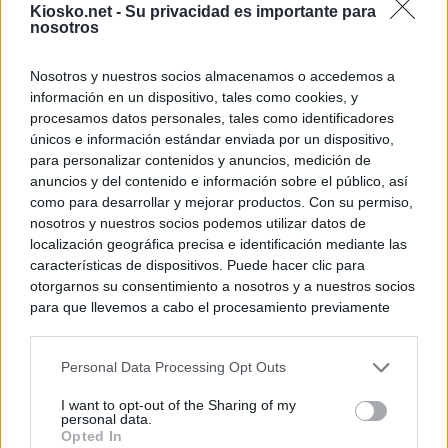
Kiosko.net -
Su privacidad es importante para
WhatsApp, Faceb
nosotros
un nuevo cruce a
15 de agosto
Nosotros y nuestros socios almacenamos o accedemos a
información en un dispositivo, tales como cookies, y
© Kiosko.net
Aviso Legal
Privacidad y Cookies
procesamos datos personales, tales como identificadores
únicos e información estándar enviada por un dispositivo,
para personalizar contenidos y anuncios, medición de
anuncios y del contenido e información sobre el público, así
como para desarrollar y mejorar productos. Con su permiso,
nosotros y nuestros socios podemos utilizar datos de
localización geográfica precisa e identificación mediante las
características de dispositivos. Puede hacer clic para
otorgarnos su consentimiento a nosotros y a nuestros socios
para que llevemos a cabo el procesamiento previamente
descrito. De forma alternativa, puede acceder a información
más detallada y cambiar sus preferencias antes de otorgar o
Personal Data Processing Opt Outs
negar su consentimiento. Tenga en cuenta que algún
procesamiento de sus datos personales puede no requerir
I want to opt-out of the Sharing of my
de su consentimiento, pero usted tiene el derecho de
personal data.
rechazar tal procesamiento. Sus preferencias se aplicarán
Opted In