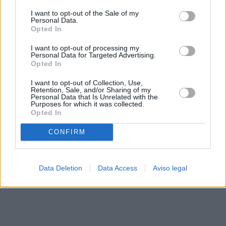
solo a este sitio web. Puede cambiar sus preferencias en
I want to opt-out of the Sale of my
cualquier momento entrando de nuevo en este sitio web o
Personal Data.
visitando nuestra política de privacidad.
Opted In
I want to opt-out of processing my
Personal Data for Targeted Advertising.
Opted In
I want to opt-out of Collection, Use,
Retention, Sale, and/or Sharing of my
Personal Data that Is Unrelated with the
Purposes for which it was collected.
Opted In
CONFIRM
Data Deletion
Data Access
Aviso legal