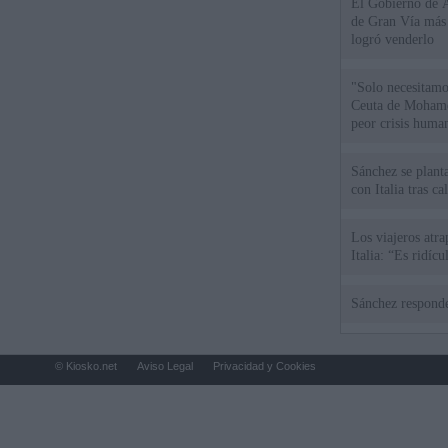
El Gobierno de A
de Gran Vía más
logró venderlo
"Solo necesitamo
Ceuta de Mohamed
peor crisis huma
Sánchez se plant
con Italia tras c
Los viajeros atra
Italia: “Es ridíc
Sánchez responde
© Kiosko.net
Aviso Legal
Privacidad y Cookies