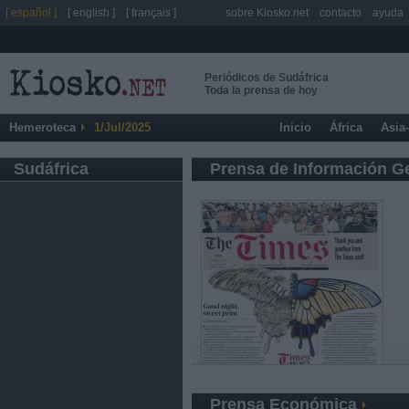
[ español ]
[ english ]
[ français ]
sobre Kiosko.net
contacto
ayuda
Periódicos de Sudáfrica
Toda la prensa de hoy
Hemeroteca
1/Jul/2025
Inicio
África
Asia
Sudáfrica
Prensa de Información G
Prensa Económica