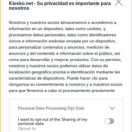
Kiosko.net -
Su privacidad es importante para
nosotros
Nosotros y nuestros socios almacenamos o accedemos a
información en un dispositivo, tales como cookies, y
procesamos datos personales, tales como identificadores
únicos e información estándar enviada por un dispositivo,
para personalizar contenidos y anuncios, medición de
anuncios y del contenido e información sobre el público, así
como para desarrollar y mejorar productos. Con su permiso,
nosotros y nuestros socios podemos utilizar datos de
localización geográfica precisa e identificación mediante las
características de dispositivos. Puede hacer clic para
otorgarnos su consentimiento a nosotros y a nuestros socios
para que llevemos a cabo el procesamiento previamente
descrito. De forma alternativa, puede acceder a información
más detallada y cambiar sus preferencias antes de otorgar o
Personal Data Processing Opt Outs
negar su consentimiento. Tenga en cuenta que algún
procesamiento de sus datos personales puede no requerir
I want to opt-out of the Sharing of my
de su consentimiento, pero usted tiene el derecho de
personal data.
rechazar tal procesamiento. Sus preferencias se aplicarán
Opted In