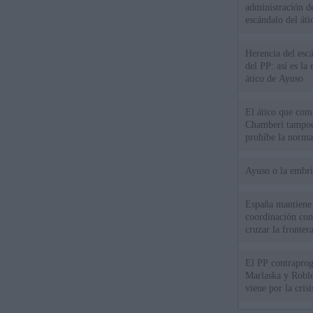
administración d
escándalo del áti
Herencia del esc
del PP: así es l
ático de Ayuso
El ático que com
Chamberí tampoco
prohíbe la norma
Ayuso o la embr
España mantiene l
coordinación con
cruzar la fronter
El PP contraprog
Marlaska y Roble
viene por la cris