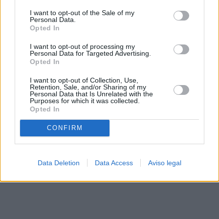
solo a este sitio web. Puede cambiar sus preferencias en
I want to opt-out of the Sale of my
cualquier momento entrando de nuevo en este sitio web o
Personal Data.
visitando nuestra política de privacidad.
Opted In
I want to opt-out of processing my
Personal Data for Targeted Advertising.
Opted In
I want to opt-out of Collection, Use,
Retention, Sale, and/or Sharing of my
Personal Data that Is Unrelated with the
Purposes for which it was collected.
Opted In
CONFIRM
Data Deletion
Data Access
Aviso legal