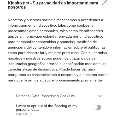
Kiosko.net -
Su privacidad es importante para
nosotros
Nosotros y nuestros socios almacenamos o accedemos a
información en un dispositivo, tales como cookies, y
procesamos datos personales, tales como identificadores
únicos e información estándar enviada por un dispositivo,
para personalizar contenidos y anuncios, medición de
anuncios y del contenido e información sobre el público, así
como para desarrollar y mejorar productos. Con su permiso,
nosotros y nuestros socios podemos utilizar datos de
localización geográfica precisa e identificación mediante las
características de dispositivos. Puede hacer clic para
otorgarnos su consentimiento a nosotros y a nuestros socios
para que llevemos a cabo el procesamiento previamente
descrito. De forma alternativa, puede acceder a información
más detallada y cambiar sus preferencias antes de otorgar o
Personal Data Processing Opt Outs
negar su consentimiento. Tenga en cuenta que algún
procesamiento de sus datos personales puede no requerir
I want to opt-out of the Sharing of my
de su consentimiento, pero usted tiene el derecho de
personal data.
rechazar tal procesamiento. Sus preferencias se aplicarán
Opted In