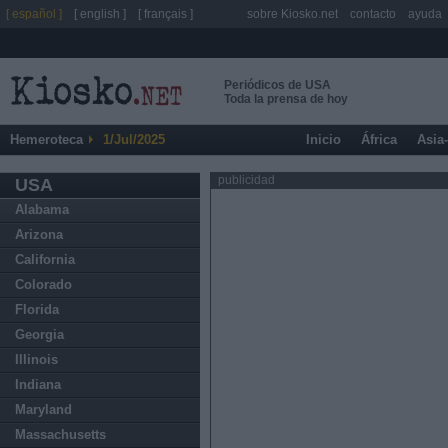
[ español ]
[ english ]
[ français ]
sobre Kiosko.net
contacto
ayuda
Periódicos de USA
Toda la prensa de hoy
Hemeroteca
1/Jul/2025
Inicio
África
Asia
publicidad
USA
Alabama
Arizona
California
Colorado
Florida
Georgia
Illinois
Indiana
Maryland
Massachusetts