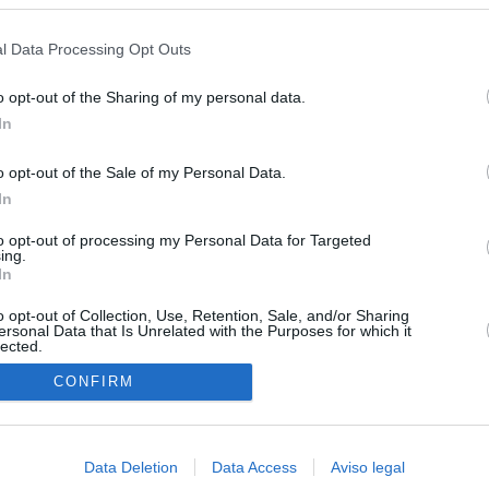
s en cualquier momento entrando de nuevo en este sitio web o visitan
privacidad.
uso: cómo ha cambiado su discurso sobre el ático de la
l Data Processing Opt Outs
Madrid en una semana
o opt-out of the Sharing of my personal data.
ica del ático de lujo solo ha comprado dos inmuebles en los
In
ios aunque Ayuso dice que realiza compraventas "todo el año"
o opt-out of the Sale of my Personal Data.
 con la acogida de menores: dice ahora que "cumplirán la ley"
In
 comunidades en las que gobiernan con Vox se oponen
to opt-out of processing my Personal Data for Targeted
co pide que "se agoten todas las vías para que vuelvan con sus
ing.
enores llegados a Ceuta
In
o opt-out of Collection, Use, Retention, Sale, and/or Sharing
ersonal Data that Is Unrelated with the Purposes for which it
lected.
In
CONFIRM
Data Deletion
Data Access
Aviso legal