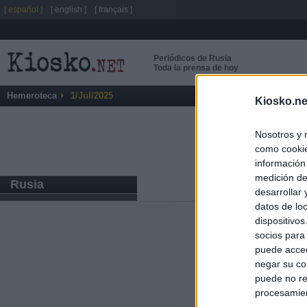
[ español ]
[ english ]
[ français ]
Periódicos de Rusia
Toda la prensa de hoy
Hemeroteca
1/Jul/2025
Kiosko.ne
Nosotros y 
como cookie
información
medición de
Rusia
desarrollar
datos de loc
dispositivo
Últimas notic
socios para
puede acced
Ayuso defiende
negar su co
uso personal: "
puede no re
procesamien
El Gobierno de 