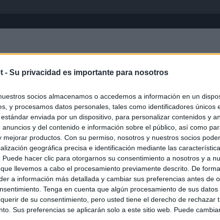
Inicio
África
Asia-Pacífico
Eur
t -
Su privacidad es importante para nosotros
nuestros socios almacenamos o accedemos a información en un disposi
s, y procesamos datos personales, tales como identificadores únicos 
 estándar enviada por un dispositivo, para personalizar contenidos y a
 anuncios y del contenido e información sobre el público, así como pa
 y mejorar productos. Con su permiso, nosotros y nuestros socios podem
alización geográfica precisa e identificación mediante las característic
s. Puede hacer clic para otorgarnos su consentimiento a nosotros y a n
ias
SO
 que llevemos a cabo el procesamiento previamente descrito. De forma 
er a información más detallada y cambiar sus preferencias antes de o
Kio
 que el ático comprado por la Comunidad de Madrid no era para
nsentimiento. Tenga en cuenta que algún procesamiento de sus datos
Sería muy poco inteligente"
Nav
querir de su consentimiento, pero usted tiene el derecho de rechazar t
del
to. Sus preferencias se aplicarán solo a este sitio web. Puede cambia
Ayuso compró el ático de Chamberí por 6,3 millones de euros
SÍ