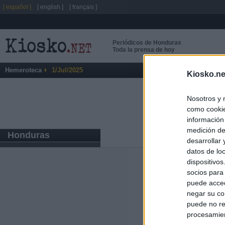
[ español ]
[ english ]
[ français ]
Periódicos de Honduras
Toda la prensa de hoy
Hemeroteca
1/Jul/2025
Kiosko.ne
Nosotros y 
como cookie
información
medición de
Honduras
desarrollar
datos de loc
dispositivo
Últimas notic
socios para
puede acced
El Gobierno da u
negar su co
España o adopt
puede no re
procesamien
El Gobierno rec