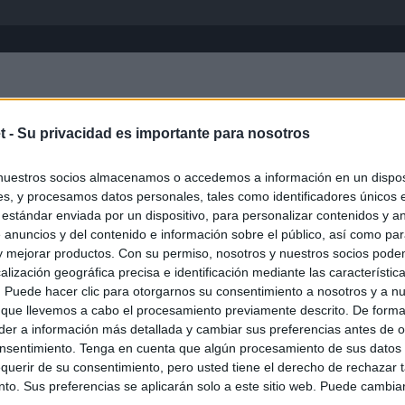
Inicio
África
Asia-Pacífico
Eur
t -
Su privacidad es importante para nosotros
nuestros socios almacenamos o accedemos a información en un disposi
s, y procesamos datos personales, tales como identificadores únicos 
 estándar enviada por un dispositivo, para personalizar contenidos y a
 anuncios y del contenido e información sobre el público, así como pa
 y mejorar productos. Con su permiso, nosotros y nuestros socios podem
alización geográfica precisa e identificación mediante las característic
s. Puede hacer clic para otorgarnos su consentimiento a nosotros y a n
ias
SO
 que llevemos a cabo el procesamiento previamente descrito. De forma 
er a información más detallada y cambiar sus preferencias antes de o
Kio
n ultimátum a Italia: o levanta los controles a viajeros de
nsentimiento. Tenga en cuenta que algún procesamiento de sus datos
ará "medidas proporcionales"
Nav
querir de su consentimiento, pero usted tiene el derecho de rechazar t
del
to. Sus preferencias se aplicarán solo a este sitio web. Puede cambia
haza el intento del PP de que los ministros acudan al Senado en
SÍ