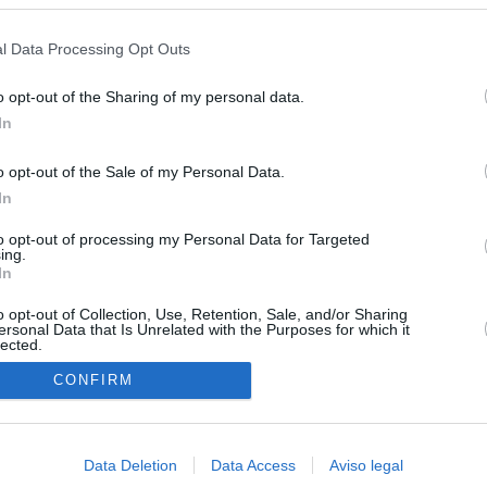
s en cualquier momento entrando de nuevo en este sitio web o visitan
isis de Ceuta
privacidad.
l Data Processing Opt Outs
uará contra las comunidades que no acojan a los menores
 crisis de Ceuta
o opt-out of the Sharing of my personal data.
In
esión sobre el PP por la acogida de los menores de Ceuta en las
e gobiernan en coalición
o opt-out of the Sale of my Personal Data.
In
 Compromís denuncia a Figaredo ante la Fiscalía del Supremo
azar a los inmigrantes” de Ceuta
to opt-out of processing my Personal Data for Targeted
ing.
rices y ADN: dentro de la oficina que busca a los desaparecidos de
In
euta
o opt-out of Collection, Use, Retention, Sale, and/or Sharing
ersonal Data that Is Unrelated with the Purposes for which it
lected.
In
CONFIRM
Data Deletion
Data Access
Aviso legal