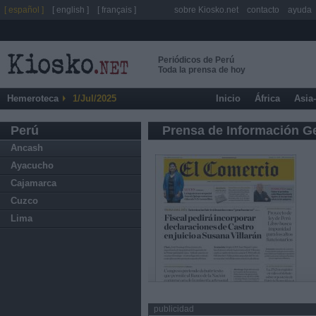
[ español ]
[ english ]
[ français ]
sobre Kiosko.net
contacto
ayuda
Periódicos de Perú
Toda la prensa de hoy
Hemeroteca
1/Jul/2025
Inicio
África
Asia
Perú
Prensa de Información G
Ancash
Ayacucho
Cajamarca
Cuzco
Lima
publicidad