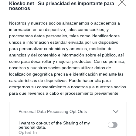
Kiosko.net -
Su privacidad es importante para
nosotros
Nosotros y nuestros socios almacenamos o accedemos a
información en un dispositivo, tales como cookies, y
procesamos datos personales, tales como identificadores
únicos e información estándar enviada por un dispositivo,
para personalizar contenidos y anuncios, medición de
anuncios y del contenido e información sobre el público, así
como para desarrollar y mejorar productos. Con su permiso,
nosotros y nuestros socios podemos utilizar datos de
localización geográfica precisa e identificación mediante las
características de dispositivos. Puede hacer clic para
otorgarnos su consentimiento a nosotros y a nuestros socios
para que llevemos a cabo el procesamiento previamente
descrito. De forma alternativa, puede acceder a información
más detallada y cambiar sus preferencias antes de otorgar o
Personal Data Processing Opt Outs
negar su consentimiento. Tenga en cuenta que algún
procesamiento de sus datos personales puede no requerir
I want to opt-out of the Sharing of my
de su consentimiento, pero usted tiene el derecho de
personal data.
rechazar tal procesamiento. Sus preferencias se aplicarán
Opted In