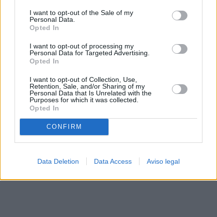
solo a este sitio web. Puede cambiar sus preferencias en
I want to opt-out of the Sale of my
cualquier momento entrando de nuevo en este sitio web o
Personal Data.
visitando nuestra política de privacidad.
Opted In
I want to opt-out of processing my
Personal Data for Targeted Advertising.
Opted In
I want to opt-out of Collection, Use,
Retention, Sale, and/or Sharing of my
Personal Data that Is Unrelated with the
Purposes for which it was collected.
Opted In
CONFIRM
Data Deletion
Data Access
Aviso legal