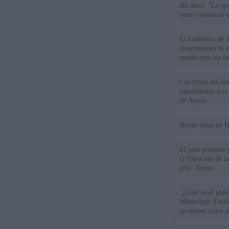
del ático: "Lo q
tiene residencia o
El Gobierno de A
directamente la 
ayudas por los i
Las cifras del át
inmobiliaria a l
de Ayuso
Ayuso reina en l
El juez propone j
la filtración de i
jefa" Ayuso
"¿Cuál es el plan
WhatsApp, Faceb
un nuevo cruce a
15 de agosto