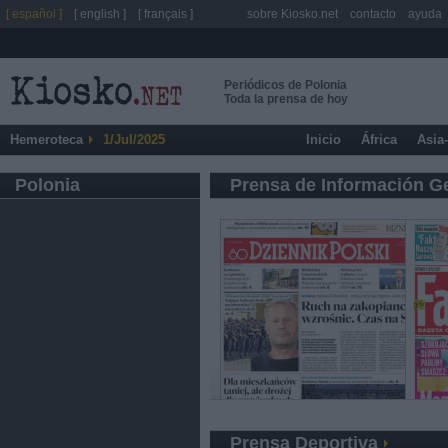
[ español ]
[ english ]
[ français ]
sobre Kiosko.net
contacto
ayuda
Periódicos de Polonia
Toda la prensa de hoy
Hemeroteca
1/Jul/2025
Inicio
África
Asia
Polonia
Prensa de Información G
Prensa Deportiva