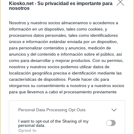
Kiosko.net -
Su privacidad es importante para
nosotros
Nosotros y nuestros socios almacenamos o accedemos a
información en un dispositivo, tales como cookies, y
procesamos datos personales, tales como identificadores
únicos e información estándar enviada por un dispositivo,
para personalizar contenidos y anuncios, medición de
anuncios y del contenido e información sobre el público, así
como para desarrollar y mejorar productos. Con su permiso,
nosotros y nuestros socios podemos utilizar datos de
localización geográfica precisa e identificación mediante las
características de dispositivos. Puede hacer clic para
otorgarnos su consentimiento a nosotros y a nuestros socios
para que llevemos a cabo el procesamiento previamente
descrito. De forma alternativa, puede acceder a información
más detallada y cambiar sus preferencias antes de otorgar o
Personal Data Processing Opt Outs
negar su consentimiento. Tenga en cuenta que algún
procesamiento de sus datos personales puede no requerir
I want to opt-out of the Sharing of my
de su consentimiento, pero usted tiene el derecho de
personal data.
rechazar tal procesamiento. Sus preferencias se aplicarán
Opted In