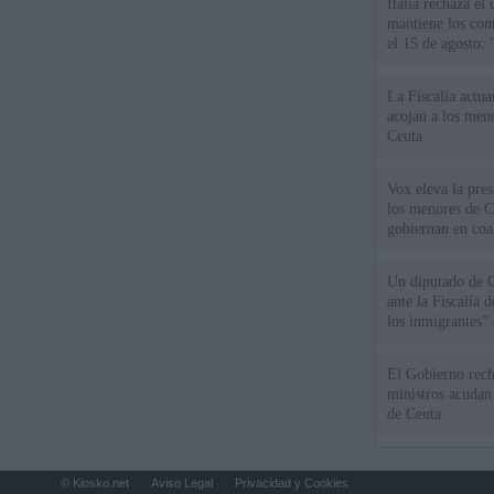
Italia rechaza e
mantiene los cont
el 15 de agosto:
La Fiscalía actu
acojan a los meno
Ceuta
Vox eleva la pres
los menores de C
gobiernan en coa
Un diputado de 
ante la Fiscalía 
los inmigrantes”
El Gobierno rech
ministros acudan 
de Ceuta
© Kiosko.net
Aviso Legal
Privacidad y Cookies