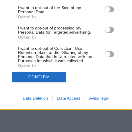
solo a este sitio web. Puede cambiar sus preferencias en
I want to opt-out of the Sale of my
cualquier momento entrando de nuevo en este sitio web o
Personal Data.
visitando nuestra política de privacidad.
Opted In
I want to opt-out of processing my
Personal Data for Targeted Advertising.
Opted In
I want to opt-out of Collection, Use,
Retention, Sale, and/or Sharing of my
Personal Data that Is Unrelated with the
Purposes for which it was collected.
Opted In
CONFIRM
Data Deletion
Data Access
Aviso legal