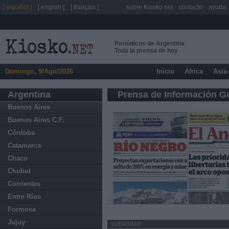
[ español ]
[ english ]
[ français ]
sobre Kiosko.net
contacto
ayuda
Periódicos de Argentina
Toda la prensa de hoy
Domingo, 9/Ago/2026
Inicio
África
Asia
Argentina
Prensa de Información G
Buenos Aires
Buenos Aires C.F.
Córdoba
Catamarca
Chaco
Chubut
Corrientes
Entre Ríos
Formosa
Jujuy
publicidad