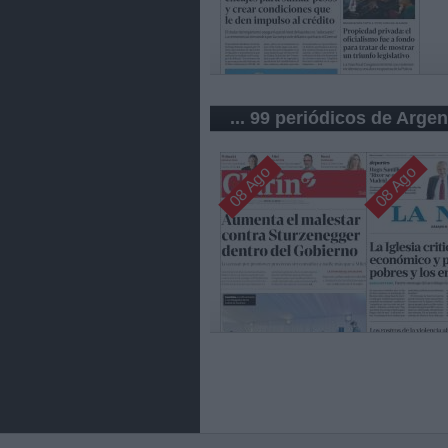
... 99 periódicos de Argen
08 Ago
08 Ago