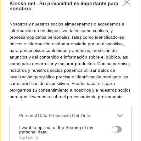
Kiosko.net -
Su privacidad es importante para
nosotros
© Kiosko.net
Aviso Legal
Privacidad y Cookies
Nosotros y nuestros socios almacenamos o accedemos a
información en un dispositivo, tales como cookies, y
procesamos datos personales, tales como identificadores
únicos e información estándar enviada por un dispositivo,
para personalizar contenidos y anuncios, medición de
anuncios y del contenido e información sobre el público, así
como para desarrollar y mejorar productos. Con su permiso,
nosotros y nuestros socios podemos utilizar datos de
localización geográfica precisa e identificación mediante las
características de dispositivos. Puede hacer clic para
otorgarnos su consentimiento a nosotros y a nuestros socios
para que llevemos a cabo el procesamiento previamente
descrito. De forma alternativa, puede acceder a información
más detallada y cambiar sus preferencias antes de otorgar o
Personal Data Processing Opt Outs
negar su consentimiento. Tenga en cuenta que algún
procesamiento de sus datos personales puede no requerir
I want to opt-out of the Sharing of my
de su consentimiento, pero usted tiene el derecho de
personal data.
rechazar tal procesamiento. Sus preferencias se aplicarán
Opted In