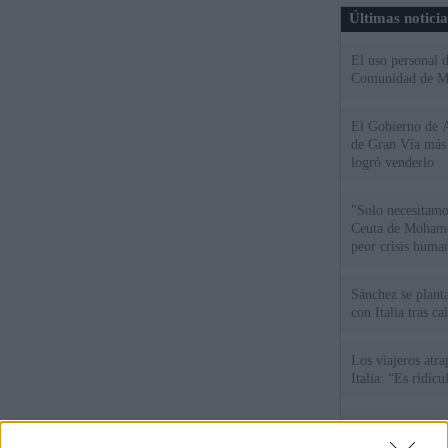
Últimas notici
El uso personal d
Comunidad de M
El Gobierno de A
de Gran Vía más
logró venderlo
"Solo necesitamo
Ceuta de Mohamed
peor crisis huma
Sánchez se plant
con Italia tras c
Los viajeros atra
Italia: “Es ridíc
Sánchez responde