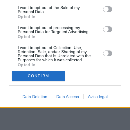
solo a este sitio web. Puede cambiar sus preferencias en
I want to opt-out of the Sale of my
cualquier momento entrando de nuevo en este sitio web o
Personal Data.
visitando nuestra política de privacidad.
Opted In
I want to opt-out of processing my
Personal Data for Targeted Advertising.
Opted In
I want to opt-out of Collection, Use,
Retention, Sale, and/or Sharing of my
Personal Data that Is Unrelated with the
Purposes for which it was collected.
Opted In
CONFIRM
Data Deletion
Data Access
Aviso legal