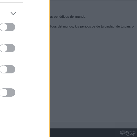
do nuestra
BRE KIOSKO.NET
sko.net
es la puerta de entrada a los periódicos del mundo.
ega por las portadas de los periódicos del mundo: los periódicos de tu ciudad, de tu país o
 otro extremo del mundo.
GUENOS