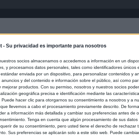
Inicio
África
Asia-Pacífico
Eur
t -
Su privacidad es importante para nosotros
Emiratos Árabes
nuestros socios almacenamos o accedemos a información en un disposi
s, y procesamos datos personales, tales como identificadores únicos 
 estándar enviada por un dispositivo, para personalizar contenidos y a
 anuncios y del contenido e información sobre el público, así como pa
 y mejorar productos. Con su permiso, nosotros y nuestros socios podem
alización geográfica precisa e identificación mediante las característic
s. Puede hacer clic para otorgarnos su consentimiento a nosotros y a n
 que llevemos a cabo el procesamiento previamente descrito. De forma 
er a información más detallada y cambiar sus preferencias antes de o
nsentimiento. Tenga en cuenta que algún procesamiento de sus datos
querir de su consentimiento, pero usted tiene el derecho de rechazar t
to. Sus preferencias se aplicarán solo a este sitio web. Puede cambia