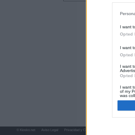
preferencia
Últimas notic
política de 
Persona
España mantiene
tras nuevas llam
I want t
Opted 
Vox eleva la pr
comunidades qu
I want t
Opted 
Qué fácil es od
I want 
Advertis
Tatuajes, cicat
Opted 
la tragedia de C
I want t
Herencia del es
of my P
was col
pública que com
Opted 
Ayuso o la emb
© Kiosko.net
Aviso Legal
Privacidad y Cookies