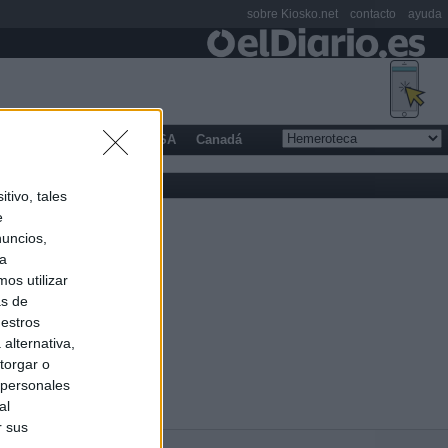
sobre Kiosko.net
contacto
ayuda
opa
Latinoamérica
USA
Canadá
tivo, tales
e
nuncios,
ra
os utilizar
as de
uestros
alternativa,
torgar o
 personales
al
r sus