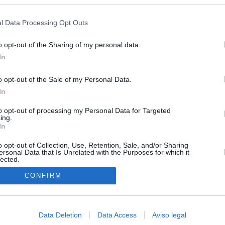
s en cualquier momento entrando de nuevo en este sitio web o visitan
ias
SO
privacidad.
l Data Processing Opt Outs
Kio
 la alerta en Ceuta y estrecha la coordinación con Marruecos
adas a cruzar la frontera
Nav
o opt-out of the Sharing of my personal data.
del
In
esión sobre el PP por la acogida de los menores de Ceuta en las
SÍ
e gobiernan en coalición
o opt-out of the Sale of my Personal Data.
In
iar a los menores migrantes
to opt-out of processing my Personal Data for Targeted
ing.
rices y ADN: dentro de la oficina que busca a los desaparecidos de
In
euta
o opt-out of Collection, Use, Retention, Sale, and/or Sharing
cándalo Púnica y refugio de cargos del PP: así es la empresa
ersonal Data that Is Unrelated with the Purposes for which it
lected.
pró el ático de Ayuso
In
CONFIRM
riaguez de la impunidad
Data Deletion
Data Access
Aviso legal