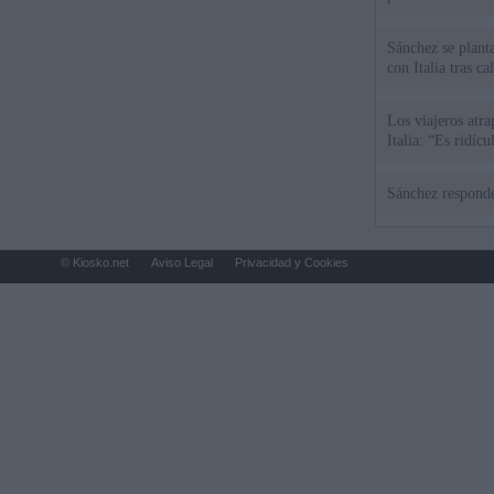
Sánchez se plant
con Italia tras c
Los viajeros atra
Italia: “Es ridíc
Sánchez responde
© Kiosko.net
Aviso Legal
Privacidad y Cookies