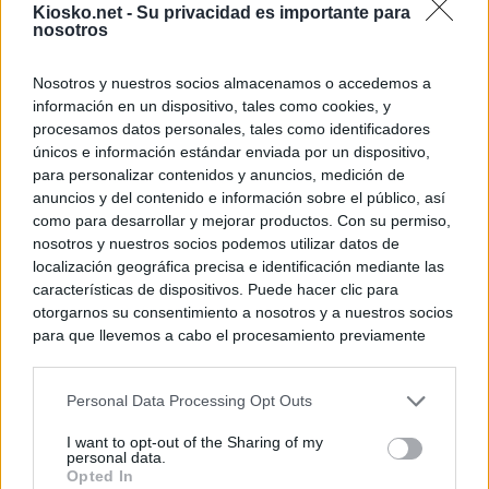
Kiosko.net -
Su privacidad es importante para
nosotros
Nosotros y nuestros socios almacenamos o accedemos a
información en un dispositivo, tales como cookies, y
procesamos datos personales, tales como identificadores
únicos e información estándar enviada por un dispositivo,
para personalizar contenidos y anuncios, medición de
anuncios y del contenido e información sobre el público, así
como para desarrollar y mejorar productos. Con su permiso,
nosotros y nuestros socios podemos utilizar datos de
localización geográfica precisa e identificación mediante las
características de dispositivos. Puede hacer clic para
otorgarnos su consentimiento a nosotros y a nuestros socios
para que llevemos a cabo el procesamiento previamente
descrito. De forma alternativa, puede acceder a información
más detallada y cambiar sus preferencias antes de otorgar o
Personal Data Processing Opt Outs
negar su consentimiento. Tenga en cuenta que algún
procesamiento de sus datos personales puede no requerir
I want to opt-out of the Sharing of my
de su consentimiento, pero usted tiene el derecho de
personal data.
rechazar tal procesamiento. Sus preferencias se aplicarán
Opted In