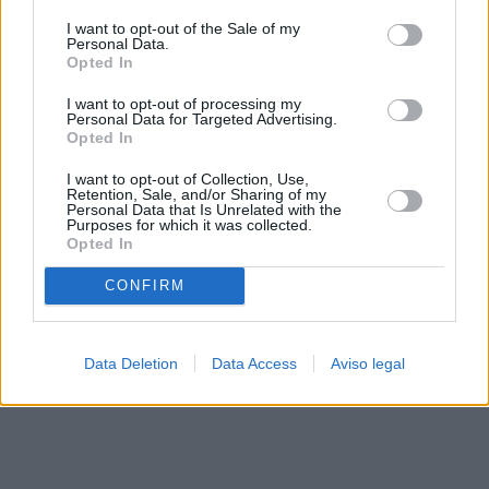
solo a este sitio web. Puede cambiar sus preferencias en
I want to opt-out of the Sale of my
cualquier momento entrando de nuevo en este sitio web o
Personal Data.
visitando nuestra política de privacidad.
Opted In
I want to opt-out of processing my
Personal Data for Targeted Advertising.
Opted In
I want to opt-out of Collection, Use,
Retention, Sale, and/or Sharing of my
Personal Data that Is Unrelated with the
Purposes for which it was collected.
Opted In
CONFIRM
Data Deletion
Data Access
Aviso legal