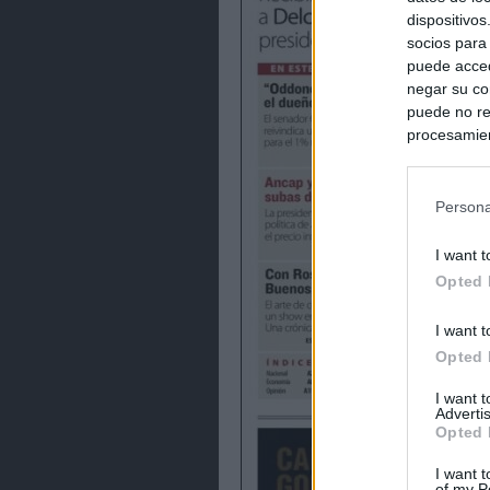
dispositivo
socios para
puede acced
negar su co
puede no re
procesamien
preferencia
política de 
Persona
I want t
Opted 
I want t
Opted 
I want 
Advertis
Opted 
I want t
of my P