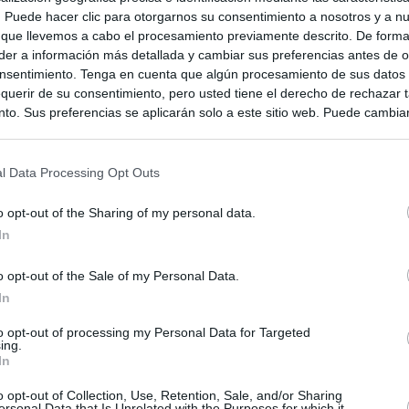
s. Puede hacer clic para otorgarnos su consentimiento a nosotros y a n
 que llevemos a cabo el procesamiento previamente descrito. De forma 
er a información más detallada y cambiar sus preferencias antes de o
nsentimiento. Tenga en cuenta que algún procesamiento de sus datos
querir de su consentimiento, pero usted tiene el derecho de rechazar t
to. Sus preferencias se aplicarán solo a este sitio web. Puede cambia
s en cualquier momento entrando de nuevo en este sitio web o visitan
privacidad.
l Data Processing Opt Outs
o opt-out of the Sharing of my personal data.
In
o opt-out of the Sale of my Personal Data.
In
to opt-out of processing my Personal Data for Targeted
ing.
In
o opt-out of Collection, Use, Retention, Sale, and/or Sharing
ersonal Data that Is Unrelated with the Purposes for which it