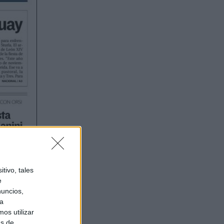
tivo, tales
e
nuncios,
ra
os utilizar
as de