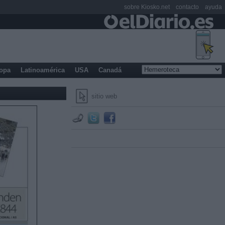
sobre Kiosko.net
contacto
ayuda
opa
Latinoamérica
USA
Canadá
sitio web