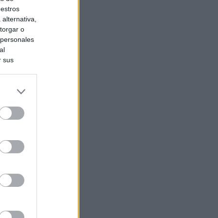
uestros
alternativa,
torgar o
 personales
al
r sus
do nuestra