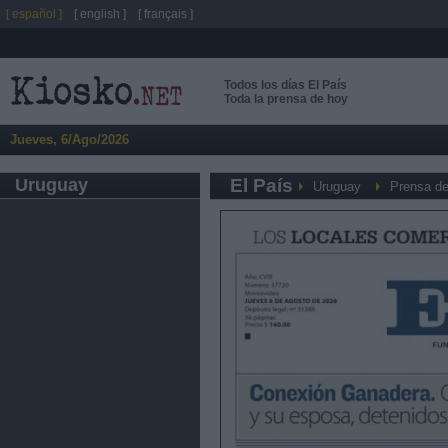
[ español ]
[ english ]
[ français ]
Todos los días El País
Toda la prensa de hoy
Jueves, 6/Ago/2026
Uruguay
El País
Uruguay
Prensa de