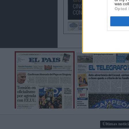
was col
Opted 
Últimas notic