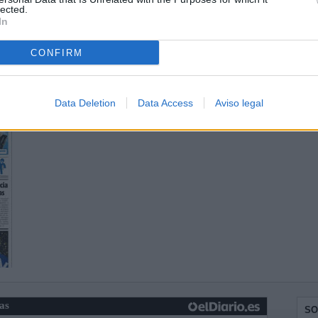
lected.
In
CONFIRM
Data Deletion
Data Access
Aviso legal
ias
SO