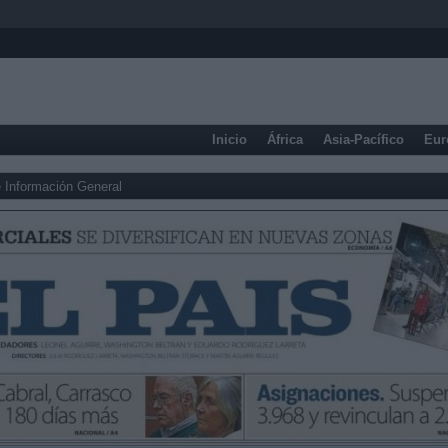
Inicio
África
Asia-Pacífico
Eur
 Información General