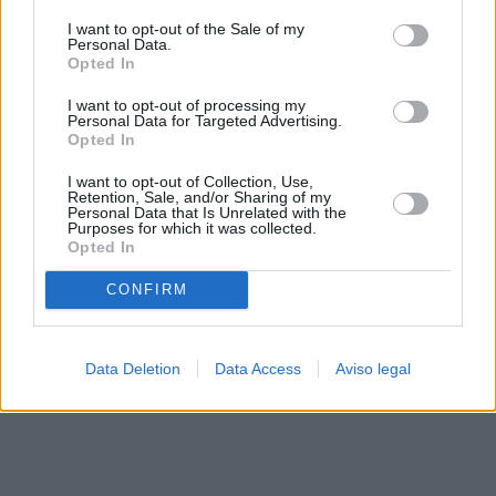
solo a este sitio web. Puede cambiar sus preferencias en
I want to opt-out of the Sale of my
cualquier momento entrando de nuevo en este sitio web o
Personal Data.
visitando nuestra política de privacidad.
Opted In
I want to opt-out of processing my
Personal Data for Targeted Advertising.
Opted In
I want to opt-out of Collection, Use,
Retention, Sale, and/or Sharing of my
Personal Data that Is Unrelated with the
Purposes for which it was collected.
Opted In
CONFIRM
Data Deletion
Data Access
Aviso legal