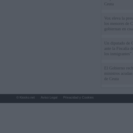
Ceuta
Vox eleva la pres
los menores de C
gobiernan en coa
Un diputado de 
ante la Fiscalía 
los inmigrantes”
El Gobierno rech
ministros acudan 
de Ceuta
© Kiosko.net
Aviso Legal
Privacidad y Cookies