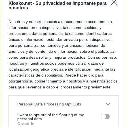
Kiosko.net -
Su privacidad es importante para
nosotros
Nosotros y nuestros socios almacenamos o accedemos a
información en un dispositivo, tales como cookies, y
procesamos datos personales, tales como identificadores
únicos e información estándar enviada por un dispositivo,
para personalizar contenidos y anuncios, medición de
anuncios y del contenido e información sobre el público, así
como para desarrollar y mejorar productos. Con su permiso,
nosotros y nuestros socios podemos utilizar datos de
localización geográfica precisa e identificación mediante las
características de dispositivos. Puede hacer clic para
otorgarnos su consentimiento a nosotros y a nuestros socios
para que llevemos a cabo el procesamiento previamente
descrito. De forma alternativa, puede acceder a información
más detallada y cambiar sus preferencias antes de otorgar o
Personal Data Processing Opt Outs
negar su consentimiento. Tenga en cuenta que algún
procesamiento de sus datos personales puede no requerir
I want to opt-out of the Sharing of my
de su consentimiento, pero usted tiene el derecho de
personal data.
rechazar tal procesamiento. Sus preferencias se aplicarán
Opted In