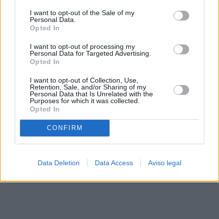
solo a este sitio web. Puede cambiar sus preferencias en
I want to opt-out of the Sale of my
cualquier momento entrando de nuevo en este sitio web o
Personal Data.
visitando nuestra política de privacidad.
Opted In
I want to opt-out of processing my
Personal Data for Targeted Advertising.
Opted In
I want to opt-out of Collection, Use,
Retention, Sale, and/or Sharing of my
Personal Data that Is Unrelated with the
Purposes for which it was collected.
Opted In
CONFIRM
Data Deletion
Data Access
Aviso legal