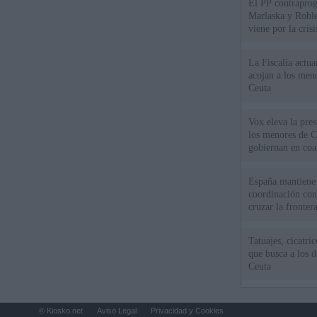
El PP contraprog
Marlaska y Roble
viene por la cris
La Fiscalía actu
acojan a los meno
Ceuta
Vox eleva la pres
los menores de C
gobiernan en coa
España mantiene l
coordinación con
cruzar la fronter
Tatuajes, cicatri
que busca a los d
Ceuta
© Kiosko.net
Aviso Legal
Privacidad y Cookies