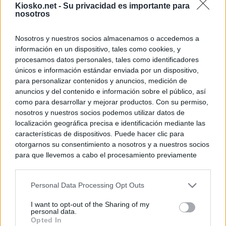
Kiosko.net -
Su privacidad es importante para
nosotros
Nosotros y nuestros socios almacenamos o accedemos a
información en un dispositivo, tales como cookies, y
procesamos datos personales, tales como identificadores
únicos e información estándar enviada por un dispositivo,
para personalizar contenidos y anuncios, medición de
anuncios y del contenido e información sobre el público, así
como para desarrollar y mejorar productos. Con su permiso,
nosotros y nuestros socios podemos utilizar datos de
localización geográfica precisa e identificación mediante las
características de dispositivos. Puede hacer clic para
otorgarnos su consentimiento a nosotros y a nuestros socios
para que llevemos a cabo el procesamiento previamente
descrito. De forma alternativa, puede acceder a información
más detallada y cambiar sus preferencias antes de otorgar o
Personal Data Processing Opt Outs
negar su consentimiento. Tenga en cuenta que algún
procesamiento de sus datos personales puede no requerir
I want to opt-out of the Sharing of my
de su consentimiento, pero usted tiene el derecho de
personal data.
rechazar tal procesamiento. Sus preferencias se aplicarán
Opted In