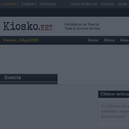
[ español ]
[ english ]
[ français ]
sobre Kiosko.net
contacto
ayuda
Periódicos de Suecia
Toda la prensa de hoy
Viernes, 7/Ago/2026
Inicio
África
Asia
Suecia
Últimas notici
El Gobierno da un
controles a viaj
proporcionales"