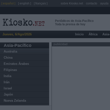
[ español ]
[ english ]
[ français ]
sobre Kiosko.net
contacto
ayuda
Periódicos de Asia-Pacífico
Toda la prensa de hoy
Jueves, 6/Ago/2026
Inicio
África
Asia
publicidad
Asia-Pacífico
Australia
China
Emiratos Árabes
Filipinas
India
Irán
Israel
Japón
Nueva Zelanda