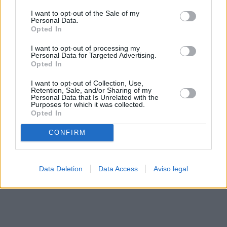
solo a este sitio web. Puede cambiar sus preferencias en
I want to opt-out of the Sale of my
cualquier momento entrando de nuevo en este sitio web o
Personal Data.
visitando nuestra política de privacidad.
Opted In
I want to opt-out of processing my
Personal Data for Targeted Advertising.
Opted In
I want to opt-out of Collection, Use,
Retention, Sale, and/or Sharing of my
Personal Data that Is Unrelated with the
Purposes for which it was collected.
Opted In
CONFIRM
Data Deletion
Data Access
Aviso legal