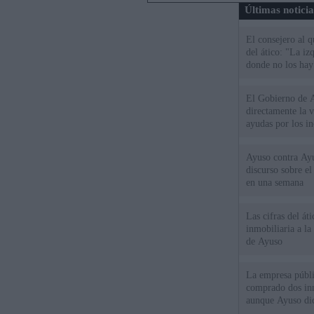
Últimas notici
El consejero al 
del ático: "La iz
donde no los hay
El Gobierno de A
directamente la 
ayudas por los i
Ayuso contra Ay
discurso sobre e
en una semana
Las cifras del át
inmobiliaria a l
de Ayuso
La empresa públic
comprado dos inm
aunque Ayuso dic
el año"