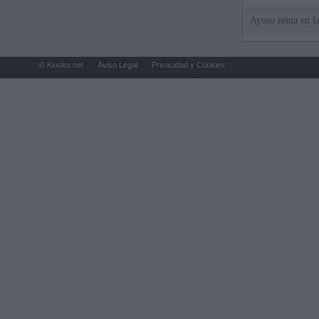
Ayuso reina en l
© Kiosko.net
Aviso Legal
Privacidad y Cookies