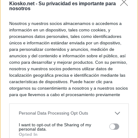
Kiosko.net -
Su privacidad es importante para
nosotros
Nosotros y nuestros socios almacenamos o accedemos a
información en un dispositivo, tales como cookies, y
procesamos datos personales, tales como identificadores
únicos e información estándar enviada por un dispositivo,
para personalizar contenidos y anuncios, medición de
anuncios y del contenido e información sobre el público, así
como para desarrollar y mejorar productos. Con su permiso,
nosotros y nuestros socios podemos utilizar datos de
localización geográfica precisa e identificación mediante las
características de dispositivos. Puede hacer clic para
otorgarnos su consentimiento a nosotros y a nuestros socios
para que llevemos a cabo el procesamiento previamente
descrito. De forma alternativa, puede acceder a información
más detallada y cambiar sus preferencias antes de otorgar o
Personal Data Processing Opt Outs
negar su consentimiento. Tenga en cuenta que algún
procesamiento de sus datos personales puede no requerir
I want to opt-out of the Sharing of my
de su consentimiento, pero usted tiene el derecho de
personal data.
rechazar tal procesamiento. Sus preferencias se aplicarán
Opted In