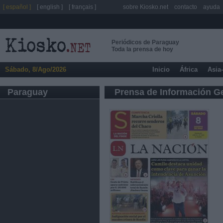
[ español ]
[ english ]
[ français ]
sobre Kiosko.net
contacto
ayuda
Periódicos de Paraguay
Toda la prensa de hoy
Sábado, 8/Ago/2026
Inicio
África
Asia
Paraguay
Prensa de Información G