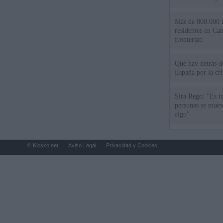
Más de 800.000 t
residentes en Can
fronterizo
Qué hay detrás d
España por la cri
Sira Rego: "Es i
personas se muev
algo"
© Kiosko.net
Aviso Legal
Privacidad y Cookies