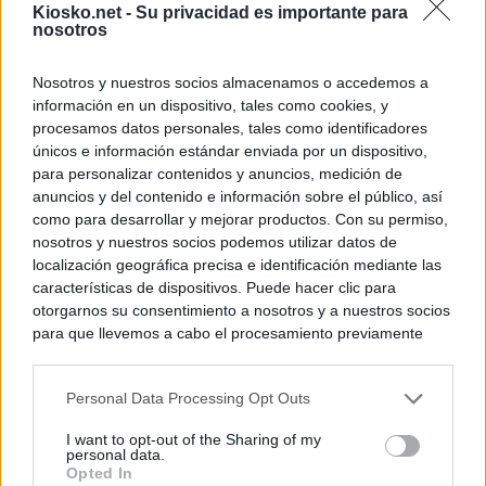
Kiosko.net -
Su privacidad es importante para
nosotros
Nosotros y nuestros socios almacenamos o accedemos a
información en un dispositivo, tales como cookies, y
procesamos datos personales, tales como identificadores
únicos e información estándar enviada por un dispositivo,
para personalizar contenidos y anuncios, medición de
anuncios y del contenido e información sobre el público, así
como para desarrollar y mejorar productos. Con su permiso,
nosotros y nuestros socios podemos utilizar datos de
localización geográfica precisa e identificación mediante las
características de dispositivos. Puede hacer clic para
otorgarnos su consentimiento a nosotros y a nuestros socios
para que llevemos a cabo el procesamiento previamente
descrito. De forma alternativa, puede acceder a información
más detallada y cambiar sus preferencias antes de otorgar o
Personal Data Processing Opt Outs
negar su consentimiento. Tenga en cuenta que algún
procesamiento de sus datos personales puede no requerir
I want to opt-out of the Sharing of my
de su consentimiento, pero usted tiene el derecho de
personal data.
rechazar tal procesamiento. Sus preferencias se aplicarán
Opted In