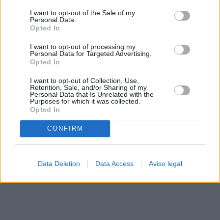
solo a este sitio web. Puede cambiar sus preferencias en
I want to opt-out of the Sale of my
cualquier momento entrando de nuevo en este sitio web o
Personal Data.
visitando nuestra política de privacidad.
Opted In
I want to opt-out of processing my
Personal Data for Targeted Advertising.
Opted In
I want to opt-out of Collection, Use,
Retention, Sale, and/or Sharing of my
Personal Data that Is Unrelated with the
Purposes for which it was collected.
Opted In
CONFIRM
Data Deletion
Data Access
Aviso legal