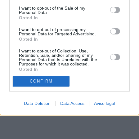
solo a este sitio web. Puede cambiar sus preferencias en
I want to opt-out of the Sale of my
cualquier momento entrando de nuevo en este sitio web o
Personal Data.
visitando nuestra política de privacidad.
Opted In
I want to opt-out of processing my
Personal Data for Targeted Advertising.
Opted In
I want to opt-out of Collection, Use,
Retention, Sale, and/or Sharing of my
Personal Data that Is Unrelated with the
Purposes for which it was collected.
Opted In
CONFIRM
Data Deletion
Data Access
Aviso legal