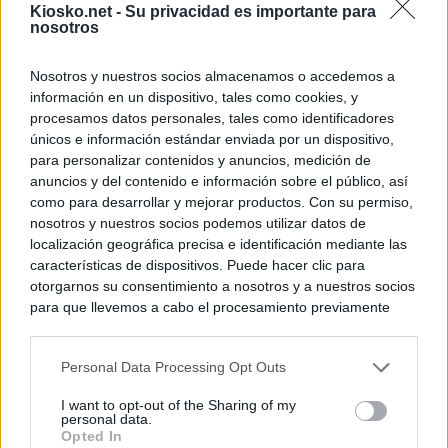
Kiosko.net -
Su privacidad es importante para
nosotros
Nosotros y nuestros socios almacenamos o accedemos a
información en un dispositivo, tales como cookies, y
procesamos datos personales, tales como identificadores
únicos e información estándar enviada por un dispositivo,
para personalizar contenidos y anuncios, medición de
anuncios y del contenido e información sobre el público, así
como para desarrollar y mejorar productos. Con su permiso,
nosotros y nuestros socios podemos utilizar datos de
localización geográfica precisa e identificación mediante las
características de dispositivos. Puede hacer clic para
otorgarnos su consentimiento a nosotros y a nuestros socios
para que llevemos a cabo el procesamiento previamente
descrito. De forma alternativa, puede acceder a información
más detallada y cambiar sus preferencias antes de otorgar o
Personal Data Processing Opt Outs
negar su consentimiento. Tenga en cuenta que algún
procesamiento de sus datos personales puede no requerir
I want to opt-out of the Sharing of my
de su consentimiento, pero usted tiene el derecho de
personal data.
rechazar tal procesamiento. Sus preferencias se aplicarán
Opted In