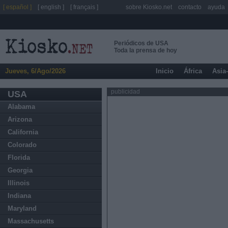
[ español ]
[ english ]
[ français ]
sobre Kiosko.net
contacto
ayuda
Periódicos de USA
Toda la prensa de hoy
Jueves, 6/Ago/2026
Inicio
África
Asia
publicidad
USA
Alabama
Arizona
California
Colorado
Florida
Georgia
Illinois
Indiana
Maryland
Massachusetts