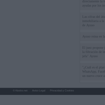
directamente la 
ayudas por los i
Las cifras del át
inmobiliaria a l
de Ayuso
Ayuso reina en l
El juez propone j
la filtración de i
jefa" Ayuso
"¿Cuál es el plan
WhatsApp, Faceb
un nuevo cruce a
15 de agosto
© Kiosko.net
Aviso Legal
Privacidad y Cookies