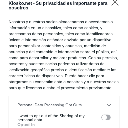
Kiosko.net -
Su privacidad es importante para
nosotros
Nosotros y nuestros socios almacenamos o accedemos a
información en un dispositivo, tales como cookies, y
procesamos datos personales, tales como identificadores
únicos e información estándar enviada por un dispositivo,
para personalizar contenidos y anuncios, medición de
anuncios y del contenido e información sobre el público, así
como para desarrollar y mejorar productos. Con su permiso,
nosotros y nuestros socios podemos utilizar datos de
localización geográfica precisa e identificación mediante las
características de dispositivos. Puede hacer clic para
otorgarnos su consentimiento a nosotros y a nuestros socios
para que llevemos a cabo el procesamiento previamente
descrito. De forma alternativa, puede acceder a información
más detallada y cambiar sus preferencias antes de otorgar o
Personal Data Processing Opt Outs
negar su consentimiento. Tenga en cuenta que algún
procesamiento de sus datos personales puede no requerir
I want to opt-out of the Sharing of my
de su consentimiento, pero usted tiene el derecho de
personal data.
rechazar tal procesamiento. Sus preferencias se aplicarán
Opted In