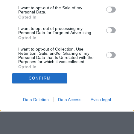
solo a este sitio web. Puede cambiar sus preferencias en
I want to opt-out of the Sale of my
cualquier momento entrando de nuevo en este sitio web o
Personal Data.
visitando nuestra política de privacidad.
Opted In
I want to opt-out of processing my
Personal Data for Targeted Advertising.
Opted In
I want to opt-out of Collection, Use,
Retention, Sale, and/or Sharing of my
Personal Data that Is Unrelated with the
Purposes for which it was collected.
Opted In
CONFIRM
Data Deletion
Data Access
Aviso legal