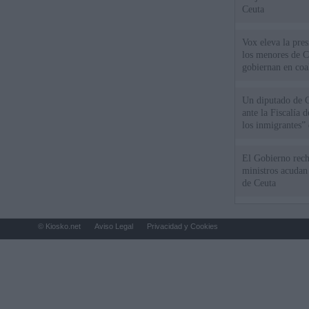
Ceuta
Vox eleva la pres
los menores de C
gobiernan en coa
Un diputado de 
ante la Fiscalía 
los inmigrantes”
El Gobierno rech
ministros acudan 
de Ceuta
© Kiosko.net
Aviso Legal
Privacidad y Cookies