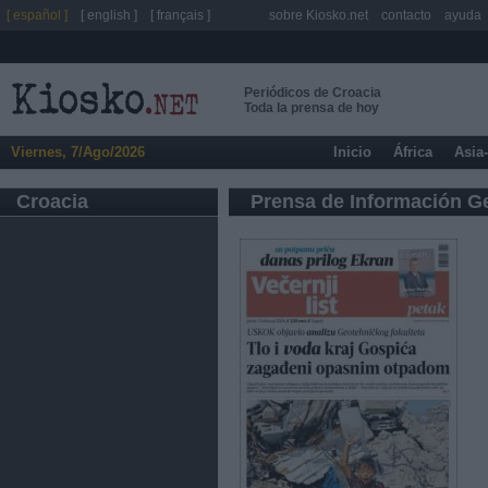
[ español ]
[ english ]
[ français ]
sobre Kiosko.net
contacto
ayuda
Periódicos de Croacia
Toda la prensa de hoy
Viernes, 7/Ago/2026
Inicio
África
Asia
Croacia
Prensa de Información G