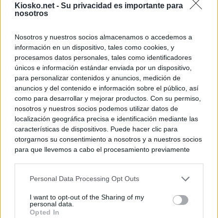
Kiosko.net -
Su privacidad es importante para
nosotros
Nosotros y nuestros socios almacenamos o accedemos a
información en un dispositivo, tales como cookies, y
procesamos datos personales, tales como identificadores
únicos e información estándar enviada por un dispositivo,
para personalizar contenidos y anuncios, medición de
anuncios y del contenido e información sobre el público, así
como para desarrollar y mejorar productos. Con su permiso,
nosotros y nuestros socios podemos utilizar datos de
localización geográfica precisa e identificación mediante las
características de dispositivos. Puede hacer clic para
otorgarnos su consentimiento a nosotros y a nuestros socios
para que llevemos a cabo el procesamiento previamente
descrito. De forma alternativa, puede acceder a información
más detallada y cambiar sus preferencias antes de otorgar o
Personal Data Processing Opt Outs
negar su consentimiento. Tenga en cuenta que algún
procesamiento de sus datos personales puede no requerir
I want to opt-out of the Sharing of my
de su consentimiento, pero usted tiene el derecho de
personal data.
rechazar tal procesamiento. Sus preferencias se aplicarán
Opted In