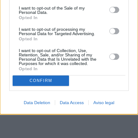
solo a este sitio web. Puede cambiar sus preferencias en
I want to opt-out of the Sale of my
cualquier momento entrando de nuevo en este sitio web o
Personal Data.
visitando nuestra política de privacidad.
Opted In
I want to opt-out of processing my
Personal Data for Targeted Advertising.
Opted In
I want to opt-out of Collection, Use,
Retention, Sale, and/or Sharing of my
Personal Data that Is Unrelated with the
Purposes for which it was collected.
Opted In
CONFIRM
Data Deletion
Data Access
Aviso legal