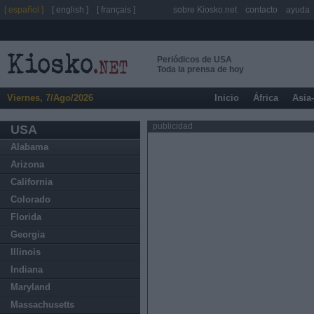
[ español ]
[ english ]
[ français ]
sobre Kiosko.net
contacto
ayuda
Periódicos de USA
Toda la prensa de hoy
Viernes, 7/Ago/2026
Inicio
África
Asia
publicidad
USA
Alabama
Arizona
California
Colorado
Florida
Georgia
Illinois
Indiana
Maryland
Massachusetts