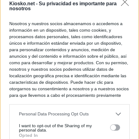
Kiosko.net -
Su privacidad es importante para
nosotros
Nosotros y nuestros socios almacenamos o accedemos a
información en un dispositivo, tales como cookies, y
procesamos datos personales, tales como identificadores
únicos e información estándar enviada por un dispositivo,
para personalizar contenidos y anuncios, medición de
anuncios y del contenido e información sobre el público, así
como para desarrollar y mejorar productos. Con su permiso,
nosotros y nuestros socios podemos utilizar datos de
localización geográfica precisa e identificación mediante las
características de dispositivos. Puede hacer clic para
otorgarnos su consentimiento a nosotros y a nuestros socios
para que llevemos a cabo el procesamiento previamente
descrito. De forma alternativa, puede acceder a información
más detallada y cambiar sus preferencias antes de otorgar o
Personal Data Processing Opt Outs
negar su consentimiento. Tenga en cuenta que algún
procesamiento de sus datos personales puede no requerir
I want to opt-out of the Sharing of my
de su consentimiento, pero usted tiene el derecho de
personal data.
rechazar tal procesamiento. Sus preferencias se aplicarán
Opted In