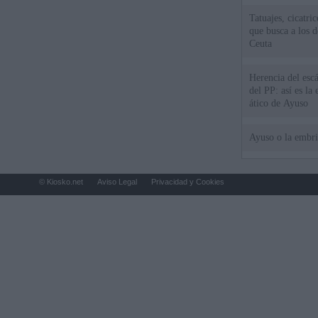
Tatuajes, cicatri
que busca a los d
Ceuta
Herencia del esc
del PP: así es l
ático de Ayuso
Ayuso o la embr
© Kiosko.net
Aviso Legal
Privacidad y Cookies