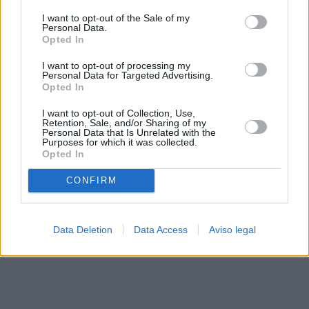
solo a este sitio web. Puede cambiar sus preferencias en
I want to opt-out of the Sale of my
cualquier momento entrando de nuevo en este sitio web o
Personal Data.
visitando nuestra política de privacidad.
Opted In
I want to opt-out of processing my
Personal Data for Targeted Advertising.
Opted In
I want to opt-out of Collection, Use,
Retention, Sale, and/or Sharing of my
Personal Data that Is Unrelated with the
Purposes for which it was collected.
Opted In
CONFIRM
Data Deletion
Data Access
Aviso legal