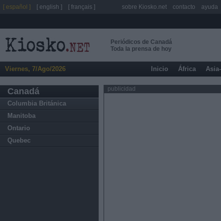
[ español ]
[ english ]
[ français ]
sobre Kiosko.net
contacto
ayuda
Periódicos de Canadá
Toda la prensa de hoy
Viernes, 7/Ago/2026
Inicio
África
Asia
publicidad
Canadá
Columbia Británica
Manitoba
Ontario
Quebec