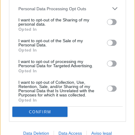
más detallada y cambiar sus preferencias antes de otorgar o
Personal Data Processing Opt Outs
negar su consentimiento. Tenga en cuenta que algún
procesamiento de sus datos personales puede no requerir
I want to opt-out of the Sharing of my
de su consentimiento, pero usted tiene el derecho de
personal data.
rechazar tal procesamiento. Sus preferencias se aplicarán
Opted In
solo a este sitio web. Puede cambiar sus preferencias en
I want to opt-out of the Sale of my
cualquier momento entrando de nuevo en este sitio web o
Personal Data.
visitando nuestra política de privacidad.
Opted In
I want to opt-out of processing my
Personal Data for Targeted Advertising.
Opted In
I want to opt-out of Collection, Use,
Retention, Sale, and/or Sharing of my
Personal Data that Is Unrelated with the
Purposes for which it was collected.
Opted In
CONFIRM
Data Deletion
Data Access
Aviso legal