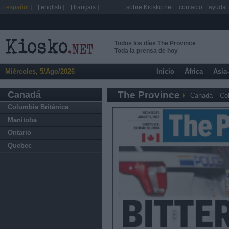
[ español ]
[ english ]
[ français ]
sobre Kiosko.net
contacto
ayuda
Todos los días The Province
Toda la prensa de hoy
Miércoles, 5/Ago/2026
Inicio
África
Asia
Canadá
The Province
Canadá
Co
Columbia Británica
Manitoba
Ontario
Quebec