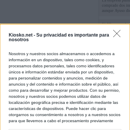
La empresa públic
comprado dos inm
aunque Ayuso dic
el año"
El PP se enreda 
ahora que "cumpl
Kiosko.net -
Su privacidad es importante para
comunidades en l
nosotros
oponen
El Gobierno vasc
Nosotros y nuestros socios almacenamos o accedemos a
vías para que vue
menores llegados
información en un dispositivo, tales como cookies, y
procesamos datos personales, tales como identificadores
únicos e información estándar enviada por un dispositivo,
para personalizar contenidos y anuncios, medición de
© Kiosko.net
Aviso Legal
Privacidad y Cookies
anuncios y del contenido e información sobre el público, así
como para desarrollar y mejorar productos. Con su permiso,
nosotros y nuestros socios podemos utilizar datos de
localización geográfica precisa e identificación mediante las
características de dispositivos. Puede hacer clic para
otorgarnos su consentimiento a nosotros y a nuestros socios
para que llevemos a cabo el procesamiento previamente
descrito. De forma alternativa, puede acceder a información