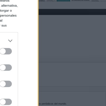
uestros
alternativa,
torgar o
 personales
al
r sus
do nuestra
BRE KIOSKO.NET
sko.net
es la puerta de entrada a los periódicos del mundo.