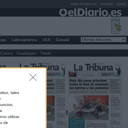
sobre Kiosko.net
contacto
ayuda
opa
Latinoamérica
USA
Canadá
Cuenca
Guadalajara
Toledo
tivo, tales
e
nuncios,
ra
os utilizar
as de