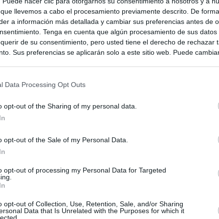
s. Puede hacer clic para otorgarnos su consentimiento a nosotros y a n
 que llevemos a cabo el procesamiento previamente descrito. De forma 
er a información más detallada y cambiar sus preferencias antes de o
la-La Mancha
nsentimiento. Tenga en cuenta que algún procesamiento de sus datos
querir de su consentimiento, pero usted tiene el derecho de rechazar t
to. Sus preferencias se aplicarán solo a este sitio web. Puede cambia
s en cualquier momento entrando de nuevo en este sitio web o visitan
privacidad.
l Data Processing Opt Outs
o opt-out of the Sharing of my personal data.
In
o opt-out of the Sale of my Personal Data.
In
to opt-out of processing my Personal Data for Targeted
ing.
In
ias
SO
o opt-out of Collection, Use, Retention, Sale, and/or Sharing
ersonal Data that Is Unrelated with the Purposes for which it
Kio
 entre los viajeros procedentes de Italia por los nuevos
lected.