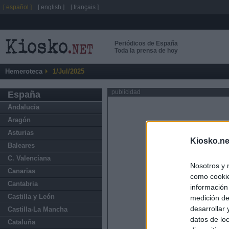
[ español ]
[ english ]
[ français ]
Periódicos de España
Toda la prensa de hoy
Hemeroteca
1/Jul/2025
publicidad
España
Andalucía
Aragón
Asturias
Kiosko.ne
Baleares
C. Valenciana
Nosotros y 
Canarias
como cookie
Cantabria
información
Castilla y León
medición de
desarrollar
Castilla-La Mancha
datos de loc
Cataluña