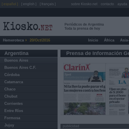
[ español ]
[ english ]
[ français ]
sobre Kiosko.net
contacto
ayuda
Periódicos de Argentina
Toda la prensa de hoy
Hemeroteca
20/Oct/2016
Inicio
África
Asia
Argentina
Prensa de Información G
Buenos Aires
Buenos Aires C.F.
Córdoba
Catamarca
Chaco
Chubut
Corrientes
Entre Ríos
Formosa
Jujuy
publicidad