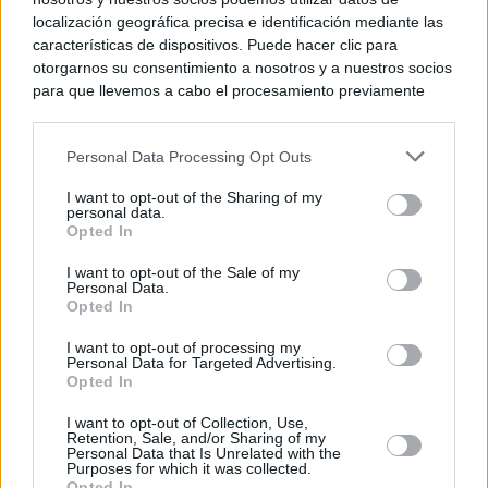
localización geográfica precisa e identificación mediante las
características de dispositivos. Puede hacer clic para
otorgarnos su consentimiento a nosotros y a nuestros socios
para que llevemos a cabo el procesamiento previamente
descrito. De forma alternativa, puede acceder a información
más detallada y cambiar sus preferencias antes de otorgar o
Personal Data Processing Opt Outs
negar su consentimiento. Tenga en cuenta que algún
procesamiento de sus datos personales puede no requerir
I want to opt-out of the Sharing of my
de su consentimiento, pero usted tiene el derecho de
personal data.
rechazar tal procesamiento. Sus preferencias se aplicarán
Opted In
solo a este sitio web. Puede cambiar sus preferencias en
I want to opt-out of the Sale of my
cualquier momento entrando de nuevo en este sitio web o
Personal Data.
visitando nuestra política de privacidad.
Opted In
I want to opt-out of processing my
Personal Data for Targeted Advertising.
Opted In
I want to opt-out of Collection, Use,
Retention, Sale, and/or Sharing of my
Personal Data that Is Unrelated with the
Purposes for which it was collected.
Opted In