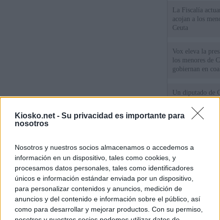
La Fiscalía actu
acojan a los meno
Ceuta
Vox eleva la pres
los menores de C
gobiernan en coa
Un diputado de 
ante la Fiscalía 
los inmigrantes”
Kiosko.net -
Su privacidad es importante para
nosotros
El Gobierno rech
ministros acudan 
Nosotros y nuestros socios almacenamos o accedemos a
de Ceuta
información en un dispositivo, tales como cookies, y
procesamos datos personales, tales como identificadores
únicos e información estándar enviada por un dispositivo,
© Kiosko.net
Aviso Legal
Privacidad y Cookies
para personalizar contenidos y anuncios, medición de
anuncios y del contenido e información sobre el público, así
como para desarrollar y mejorar productos. Con su permiso,
nosotros y nuestros socios podemos utilizar datos de