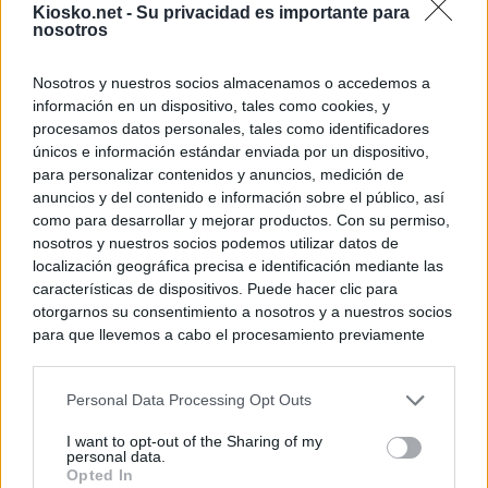
Kiosko.net -
Su privacidad es importante para
nosotros
Nosotros y nuestros socios almacenamos o accedemos a
información en un dispositivo, tales como cookies, y
procesamos datos personales, tales como identificadores
únicos e información estándar enviada por un dispositivo,
para personalizar contenidos y anuncios, medición de
anuncios y del contenido e información sobre el público, así
como para desarrollar y mejorar productos. Con su permiso,
nosotros y nuestros socios podemos utilizar datos de
localización geográfica precisa e identificación mediante las
características de dispositivos. Puede hacer clic para
otorgarnos su consentimiento a nosotros y a nuestros socios
para que llevemos a cabo el procesamiento previamente
descrito. De forma alternativa, puede acceder a información
más detallada y cambiar sus preferencias antes de otorgar o
Personal Data Processing Opt Outs
negar su consentimiento. Tenga en cuenta que algún
procesamiento de sus datos personales puede no requerir
I want to opt-out of the Sharing of my
de su consentimiento, pero usted tiene el derecho de
personal data.
rechazar tal procesamiento. Sus preferencias se aplicarán
Opted In