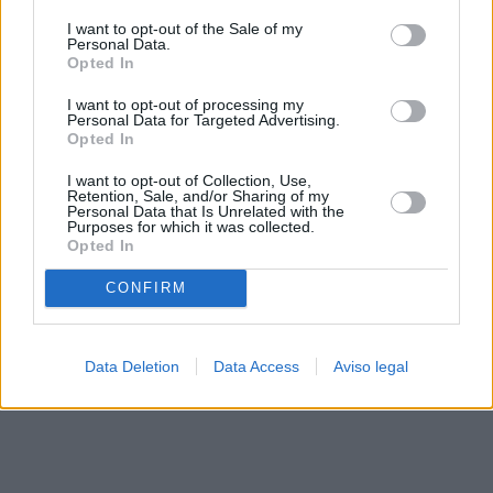
solo a este sitio web. Puede cambiar sus preferencias en
I want to opt-out of the Sale of my
cualquier momento entrando de nuevo en este sitio web o
Personal Data.
visitando nuestra política de privacidad.
Opted In
I want to opt-out of processing my
Personal Data for Targeted Advertising.
Opted In
I want to opt-out of Collection, Use,
Retention, Sale, and/or Sharing of my
Personal Data that Is Unrelated with the
Purposes for which it was collected.
Opted In
CONFIRM
Data Deletion
Data Access
Aviso legal