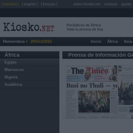
[ español ]
[ english ]
[ français ]
sobre Kiosko.net
contacto
ayuda
Periódicos de África
Toda la prensa de hoy
Hemeroteca
20/Oct/2016
Inicio
África
Asia
África
Prensa de Información G
Egipto
Marruecos
Nigeria
Sudáfrica