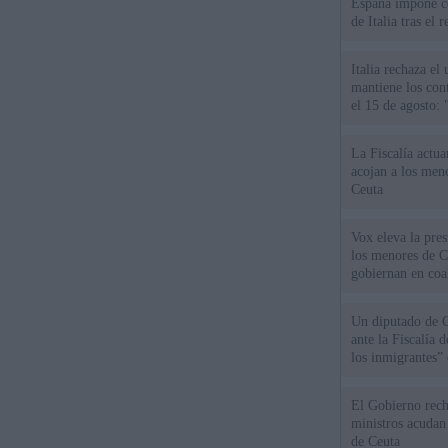
España impone co
de Italia tras el
Italia rechaza e
mantiene los cont
el 15 de agosto:
La Fiscalía actu
acojan a los meno
Ceuta
Vox eleva la pres
los menores de C
gobiernan en coa
Un diputado de 
ante la Fiscalía 
los inmigrantes”
El Gobierno rech
ministros acudan 
de Ceuta