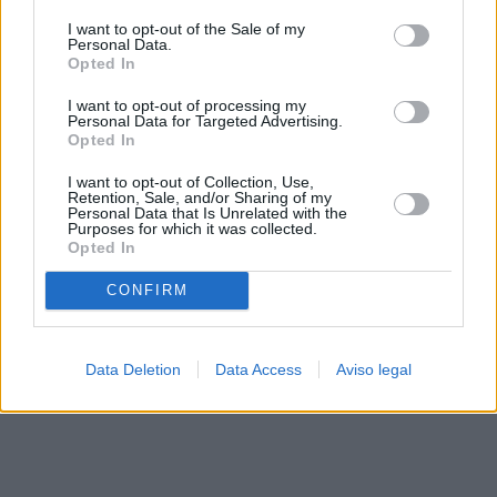
solo a este sitio web. Puede cambiar sus preferencias en
I want to opt-out of the Sale of my
cualquier momento entrando de nuevo en este sitio web o
Personal Data.
visitando nuestra política de privacidad.
Opted In
I want to opt-out of processing my
Personal Data for Targeted Advertising.
Opted In
I want to opt-out of Collection, Use,
Retention, Sale, and/or Sharing of my
Personal Data that Is Unrelated with the
Purposes for which it was collected.
Opted In
CONFIRM
Data Deletion
Data Access
Aviso legal