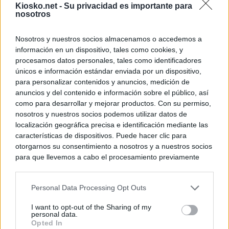
Kiosko.net -
Su privacidad es importante para
nosotros
Nosotros y nuestros socios almacenamos o accedemos a
información en un dispositivo, tales como cookies, y
procesamos datos personales, tales como identificadores
únicos e información estándar enviada por un dispositivo,
para personalizar contenidos y anuncios, medición de
anuncios y del contenido e información sobre el público, así
como para desarrollar y mejorar productos. Con su permiso,
nosotros y nuestros socios podemos utilizar datos de
localización geográfica precisa e identificación mediante las
características de dispositivos. Puede hacer clic para
otorgarnos su consentimiento a nosotros y a nuestros socios
para que llevemos a cabo el procesamiento previamente
descrito. De forma alternativa, puede acceder a información
más detallada y cambiar sus preferencias antes de otorgar o
Personal Data Processing Opt Outs
negar su consentimiento. Tenga en cuenta que algún
procesamiento de sus datos personales puede no requerir
I want to opt-out of the Sharing of my
de su consentimiento, pero usted tiene el derecho de
personal data.
rechazar tal procesamiento. Sus preferencias se aplicarán
Opted In