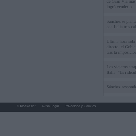
de Gran Vía más
logró venderlo
Sánchez se plant
con Italia tras c
Última hora sobre
directo: el Gobie
tras la imposició
de "inaceptables
Los viajeros atra
Italia: “Es ridíc
Sánchez responde
© Kiosko.net
Aviso Legal
Privacidad y Cookies