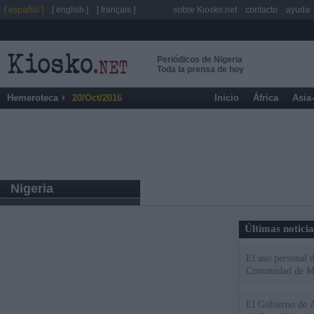
[ español ]
[ english ]
[ français ]
sobre Kiosko.net
contacto
ayuda
Periódicos de Nigeria
Toda la prensa de hoy
Hemeroteca
20/Oct/2016
Inicio
África
Asia
Nigeria
Últimas notici
El uso personal d
Comunidad de M
El Gobierno de A