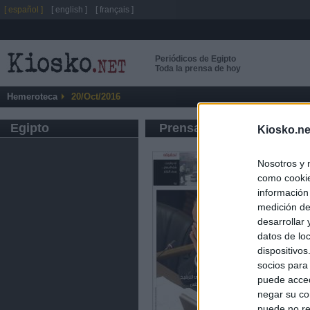
[ español ]
[ english ]
[ français ]
Periódicos de Egipto
Toda la prensa de hoy
Hemeroteca
20/Oct/2016
Egipto
Prensa de Información G
Kiosko.ne
Nosotros y 
como cookie
información
medición de
desarrollar
datos de loc
dispositivo
socios para
puede acced
negar su co
puede no re