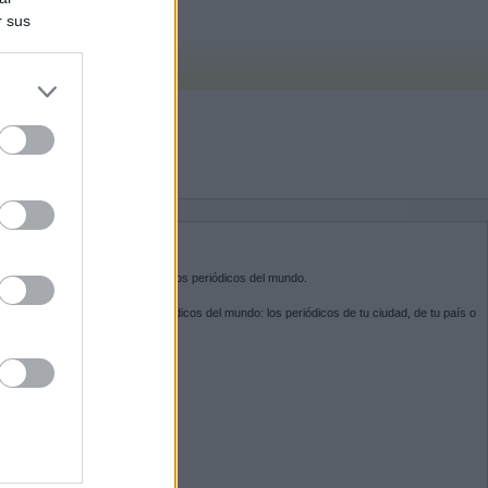
r sus
do nuestra
BRE KIOSKO.NET
sko.net
es la puerta de entrada a los periódicos del mundo.
ega por las portadas de los periódicos del mundo: los periódicos de tu ciudad, de tu país o
 otro extremo del mundo.
GUENOS