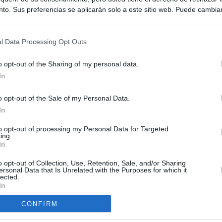
to. Sus preferencias se aplicarán solo a este sitio web. Puede cambia
s en cualquier momento entrando de nuevo en este sitio web o visitan
privacidad.
l Data Processing Opt Outs
o opt-out of the Sharing of my personal data.
In
o opt-out of the Sale of my Personal Data.
ias
In
SO
Kio
 que Ayuso señaló por la compra del ático: "Lo que no se dice es
to opt-out of processing my Personal Data for Targeted
ing.
ene residencia oficial para la presidenta"
Nav
In
del
Ayuso no puede destinar directamente la venta del ático de
o opt-out of Collection, Use, Retention, Sale, and/or Sharing
SÍ
as por los incendios
ersonal Data that Is Unrelated with the Purposes for which it
lected.
In
tico: de los honorarios de la inmobiliaria a la estimación de venta
e Ayuso
CONFIRM