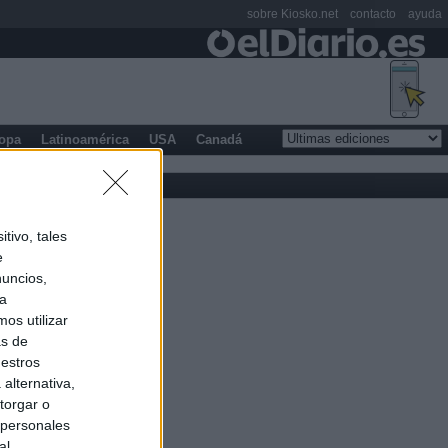
sobre Kiosko.net
contacto
ayuda
opa
Latinoamérica
USA
Canadá
tivo, tales
e
nuncios,
ra
os utilizar
as de
uestros
alternativa,
torgar o
 personales
al