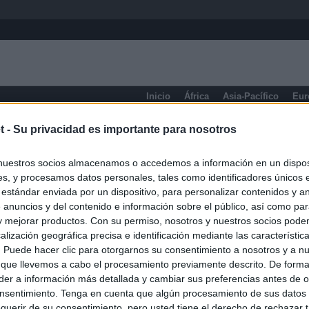
Inicio
África
Asia-Pacífico
Eur
eneral
t -
Su privacidad es importante para nosotros
nuestros socios almacenamos o accedemos a información en un disposi
s, y procesamos datos personales, tales como identificadores únicos 
 estándar enviada por un dispositivo, para personalizar contenidos y a
 anuncios y del contenido e información sobre el público, así como pa
 y mejorar productos. Con su permiso, nosotros y nuestros socios podem
alización geográfica precisa e identificación mediante las característic
s. Puede hacer clic para otorgarnos su consentimiento a nosotros y a n
 que llevemos a cabo el procesamiento previamente descrito. De forma 
er a información más detallada y cambiar sus preferencias antes de o
nsentimiento. Tenga en cuenta que algún procesamiento de sus datos
querir de su consentimiento, pero usted tiene el derecho de rechazar t