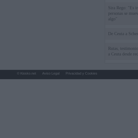
Sira Rego: "Es i
personas se muev
algo"
De Ceu
Rutas, testimonio
a Ceuta desde red
© Kiosko.net
Aviso Legal
Privacidad y Cookies