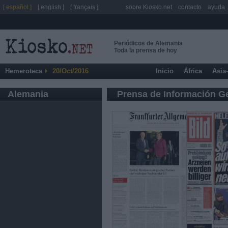
[ español ]
[ english ]
[ français ]
sobre Kiosko.net
contacto
ayuda
Periódicos de Alemania
Toda la prensa de hoy
Hemeroteca
20/Oct/2016
Inicio
África
Asia
Alemania
Prensa de Información G