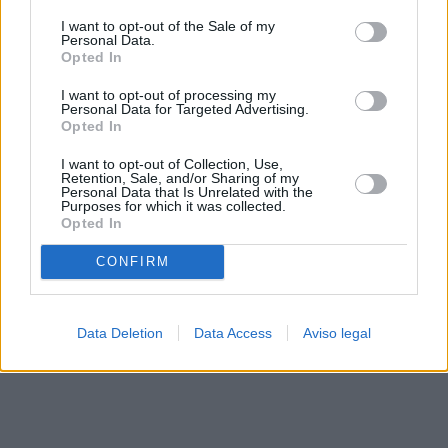
solo a este sitio web. Puede cambiar sus preferencias en
I want to opt-out of the Sale of my
cualquier momento entrando de nuevo en este sitio web o
Personal Data.
visitando nuestra política de privacidad.
Opted In
I want to opt-out of processing my
Personal Data for Targeted Advertising.
Opted In
I want to opt-out of Collection, Use,
Retention, Sale, and/or Sharing of my
Personal Data that Is Unrelated with the
Purposes for which it was collected.
Opted In
CONFIRM
Data Deletion
Data Access
Aviso legal