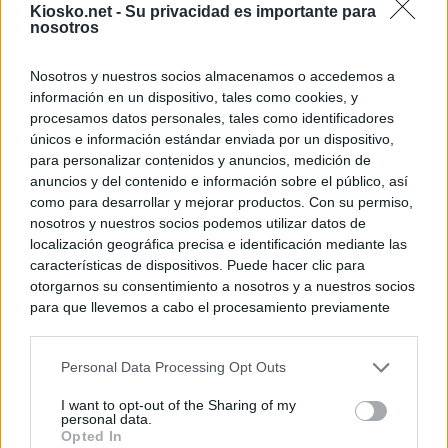
Kiosko.net -
Su privacidad es importante para
nosotros
Nosotros y nuestros socios almacenamos o accedemos a
información en un dispositivo, tales como cookies, y
procesamos datos personales, tales como identificadores
únicos e información estándar enviada por un dispositivo,
para personalizar contenidos y anuncios, medición de
anuncios y del contenido e información sobre el público, así
como para desarrollar y mejorar productos. Con su permiso,
nosotros y nuestros socios podemos utilizar datos de
localización geográfica precisa e identificación mediante las
características de dispositivos. Puede hacer clic para
otorgarnos su consentimiento a nosotros y a nuestros socios
para que llevemos a cabo el procesamiento previamente
descrito. De forma alternativa, puede acceder a información
más detallada y cambiar sus preferencias antes de otorgar o
Personal Data Processing Opt Outs
negar su consentimiento. Tenga en cuenta que algún
procesamiento de sus datos personales puede no requerir
I want to opt-out of the Sharing of my
de su consentimiento, pero usted tiene el derecho de
personal data.
rechazar tal procesamiento. Sus preferencias se aplicarán
Opted In