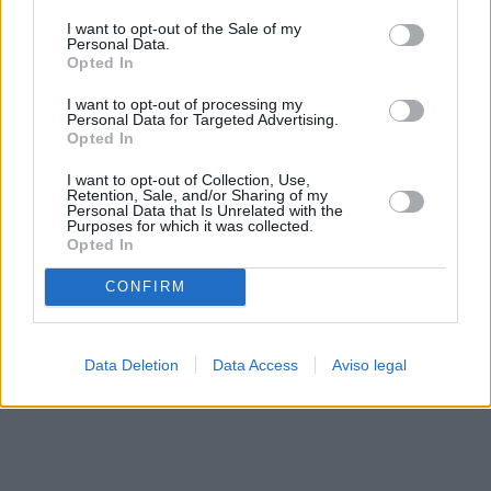
solo a este sitio web. Puede cambiar sus preferencias en
I want to opt-out of the Sale of my
cualquier momento entrando de nuevo en este sitio web o
Personal Data.
visitando nuestra política de privacidad.
Opted In
I want to opt-out of processing my
Personal Data for Targeted Advertising.
Opted In
I want to opt-out of Collection, Use,
Retention, Sale, and/or Sharing of my
Personal Data that Is Unrelated with the
Purposes for which it was collected.
Opted In
CONFIRM
Data Deletion
Data Access
Aviso legal