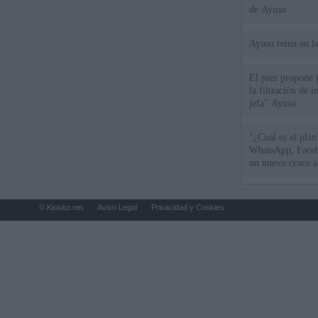
de Ayuso
Ayuso reina en l
El juez propone j
la filtración de i
jefa" Ayuso
"¿Cuál es el plan
WhatsApp, Faceb
un nuevo cruce a
15 de agosto
© Kiosko.net
Aviso Legal
Privacidad y Cookies