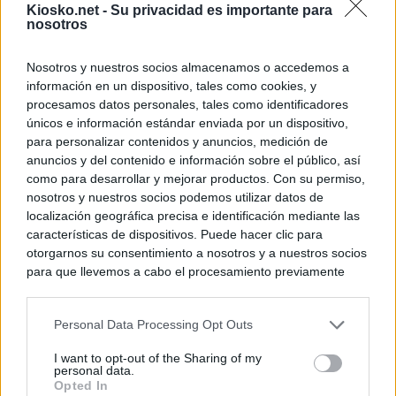
Kiosko.net -
Su privacidad es importante para
nosotros
Nosotros y nuestros socios almacenamos o accedemos a
información en un dispositivo, tales como cookies, y
procesamos datos personales, tales como identificadores
únicos e información estándar enviada por un dispositivo,
para personalizar contenidos y anuncios, medición de
anuncios y del contenido e información sobre el público, así
como para desarrollar y mejorar productos. Con su permiso,
nosotros y nuestros socios podemos utilizar datos de
localización geográfica precisa e identificación mediante las
características de dispositivos. Puede hacer clic para
otorgarnos su consentimiento a nosotros y a nuestros socios
para que llevemos a cabo el procesamiento previamente
descrito. De forma alternativa, puede acceder a información
más detallada y cambiar sus preferencias antes de otorgar o
Personal Data Processing Opt Outs
negar su consentimiento. Tenga en cuenta que algún
procesamiento de sus datos personales puede no requerir
I want to opt-out of the Sharing of my
de su consentimiento, pero usted tiene el derecho de
personal data.
rechazar tal procesamiento. Sus preferencias se aplicarán
Opted In