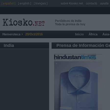
[ español ]
[ english ]
[ français ]
sobre Kiosko.net
contacto
ayuda
Periódicos de India
Toda la prensa de hoy
Hemeroteca
20/Oct/2016
Inicio
África
Asia
India
Prensa de Información G