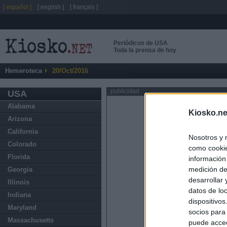
[ español ]
[ english ]
[ français ]
Periódicos de USA
Toda la prensa de hoy
Hemeroteca
20/Oct/2016
publicidad
USA
Alabama
Kiosko.ne
Arizona
California
Nosotros y 
Colorado
como cookie
Florida
información
medición de
Georgia
desarrollar
Illinois
datos de loc
Indiana
dispositivo
Maryland
socios para
Massachusetts
puede acced