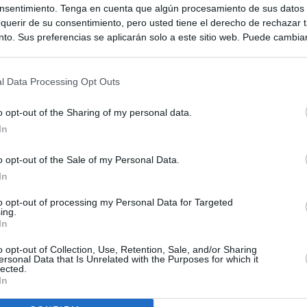
nsentimiento. Tenga en cuenta que algún procesamiento de sus datos
querir de su consentimiento, pero usted tiene el derecho de rechazar t
to. Sus preferencias se aplicarán solo a este sitio web. Puede cambia
s en cualquier momento entrando de nuevo en este sitio web o visitan
privacidad.
l Data Processing Opt Outs
o opt-out of the Sharing of my personal data.
In
o opt-out of the Sale of my Personal Data.
In
to opt-out of processing my Personal Data for Targeted
ing.
ias
SO
In
Kio
 la alerta en Ceuta y estrecha la coordinación con Marruecos
o opt-out of Collection, Use, Retention, Sale, and/or Sharing
adas a cruzar la frontera
ersonal Data that Is Unrelated with the Purposes for which it
Nav
lected.
del
In
esión sobre el PP por la acogida de los menores de Ceuta en las
SÍ
e gobiernan en coalición