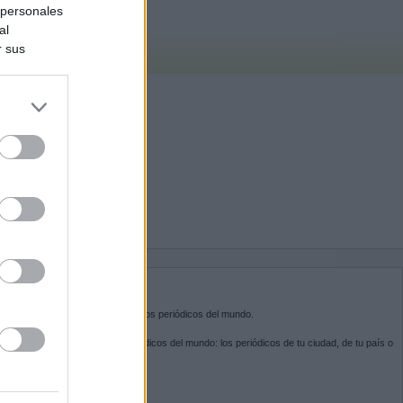
 personales
al
r sus
do nuestra
BRE KIOSKO.NET
sko.net
es la puerta de entrada a los periódicos del mundo.
ega por las portadas de los periódicos del mundo: los periódicos de tu ciudad, de tu país o
 otro extremo del mundo.
GUENOS