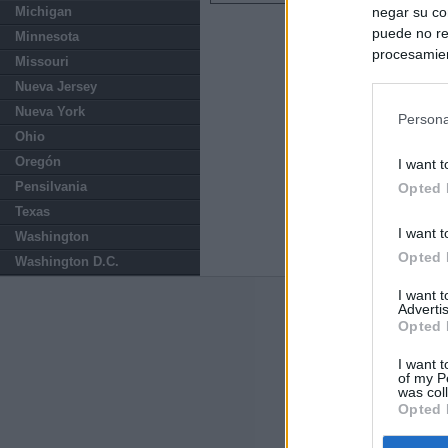
negar su co
Michigan
puede no re
Minnesota
procesamien
Missouri
preferencia
Nueva Jersey
política de 
Nueva York
Persona
Ohio
Oregón
I want t
Pensilvania
Opted 
Texas
I want t
Washington
Opted 
Washington D.C.
I want 
Advertis
Últimas notic
Opted 
España mantiene
I want t
tras nuevas llam
of my P
was col
Opted 
Vox eleva la pr
comunidades qu