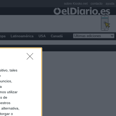
sobre Kiosko.net
contacto
ayuda
opa
Latinoamérica
USA
Canadá
tivo, tales
e
nuncios,
ra
os utilizar
as de
uestros
alternativa,
torgar o