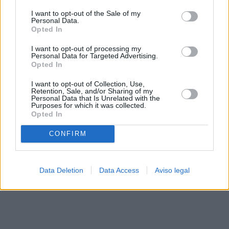
solo a este sitio web. Puede cambiar sus preferencias en
I want to opt-out of the Sale of my
cualquier momento entrando de nuevo en este sitio web o
Personal Data.
visitando nuestra política de privacidad.
Opted In
I want to opt-out of processing my
Personal Data for Targeted Advertising.
Opted In
I want to opt-out of Collection, Use,
Retention, Sale, and/or Sharing of my
Personal Data that Is Unrelated with the
Purposes for which it was collected.
Opted In
CONFIRM
Data Deletion
Data Access
Aviso legal