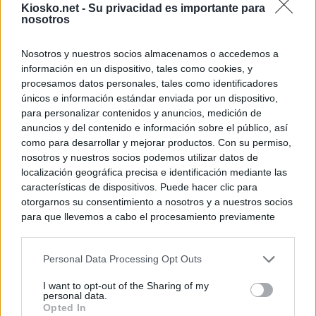
Kiosko.net -
Su privacidad es importante para
nosotros
© Kiosko.net
Aviso Legal
Privacidad y Cookies
Nosotros y nuestros socios almacenamos o accedemos a
información en un dispositivo, tales como cookies, y
procesamos datos personales, tales como identificadores
únicos e información estándar enviada por un dispositivo,
para personalizar contenidos y anuncios, medición de
anuncios y del contenido e información sobre el público, así
como para desarrollar y mejorar productos. Con su permiso,
nosotros y nuestros socios podemos utilizar datos de
localización geográfica precisa e identificación mediante las
características de dispositivos. Puede hacer clic para
otorgarnos su consentimiento a nosotros y a nuestros socios
para que llevemos a cabo el procesamiento previamente
descrito. De forma alternativa, puede acceder a información
más detallada y cambiar sus preferencias antes de otorgar o
Personal Data Processing Opt Outs
negar su consentimiento. Tenga en cuenta que algún
procesamiento de sus datos personales puede no requerir
I want to opt-out of the Sharing of my
de su consentimiento, pero usted tiene el derecho de
personal data.
rechazar tal procesamiento. Sus preferencias se aplicarán
Opted In