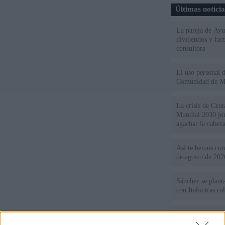
Últimas notici
La pareja de Ayu
dividendos y fac
consultora
El uso personal d
Comunidad de M
La crisis de Ceuta
Mundial 2030 ju
agachar la cabez
Así te hemos cont
de agosto de 202
Sánchez se plant
con Italia tras c
Los viajeros atra
Italia: “Es ridíc