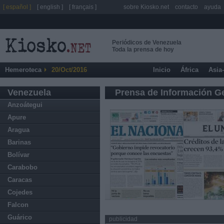
[ español ]
[ english ]
[ français ]
sobre Kiosko.net
contacto
ayuda
Periódicos de Venezuela
Toda la prensa de hoy
Hemeroteca
20/Oct/2016
Inicio
África
Asia
Venezuela
Prensa de Información G
Anzoátegui
Apure
Aragua
Barinas
Bolívar
Carabobo
Caracas
Cojedes
Falcon
Guárico
publicidad