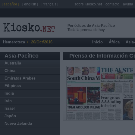
[ español ]
[ english ]
[ français ]
sobre Kiosko.net
contacto
ayuda
Periódicos de Asia-Pacífico
Toda la prensa de hoy
Hemeroteca
20/Oct/2016
Inicio
África
Asia
Asia-Pacífico
Prensa de Información G
Australia
China
Emiratos Árabes
Filipinas
India
Irán
Israel
Japón
Nueva Zelanda