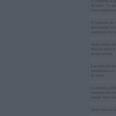
El consejero al 
del ático: "Lo q
tiene residencia o
El Gobierno de A
directamente la 
ayudas por los i
Ayuso contra Ay
discurso sobre e
en una semana
Las cifras del át
inmobiliaria a l
de Ayuso
La empresa públic
comprado dos inm
aunque Ayuso dic
el año"
Ayuso reina en l