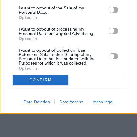
solo a este sitio web. Puede cambiar sus preferencias en
I want to opt-out of the Sale of my
cualquier momento entrando de nuevo en este sitio web o
Personal Data.
visitando nuestra política de privacidad.
Opted In
I want to opt-out of processing my
Personal Data for Targeted Advertising.
Opted In
I want to opt-out of Collection, Use,
Retention, Sale, and/or Sharing of my
Personal Data that Is Unrelated with the
Purposes for which it was collected.
Opted In
CONFIRM
Data Deletion
Data Access
Aviso legal