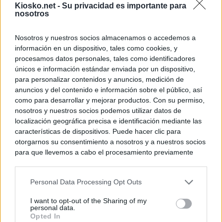
Kiosko.net -
Su privacidad es importante para
nosotros
Nosotros y nuestros socios almacenamos o accedemos a
información en un dispositivo, tales como cookies, y
procesamos datos personales, tales como identificadores
únicos e información estándar enviada por un dispositivo,
para personalizar contenidos y anuncios, medición de
anuncios y del contenido e información sobre el público, así
como para desarrollar y mejorar productos. Con su permiso,
nosotros y nuestros socios podemos utilizar datos de
localización geográfica precisa e identificación mediante las
características de dispositivos. Puede hacer clic para
otorgarnos su consentimiento a nosotros y a nuestros socios
para que llevemos a cabo el procesamiento previamente
descrito. De forma alternativa, puede acceder a información
más detallada y cambiar sus preferencias antes de otorgar o
Personal Data Processing Opt Outs
negar su consentimiento. Tenga en cuenta que algún
procesamiento de sus datos personales puede no requerir
I want to opt-out of the Sharing of my
de su consentimiento, pero usted tiene el derecho de
personal data.
rechazar tal procesamiento. Sus preferencias se aplicarán
Opted In