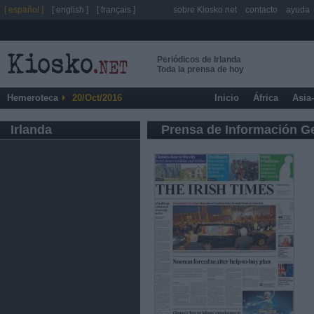
[ español ]
[ english ]
[ français ]
sobre Kiosko.net
contacto
ayuda
Periódicos de Irlanda
Toda la prensa de hoy
Hemeroteca
20/Oct/2016
Inicio
África
Asia
Irlanda
Prensa de Información G