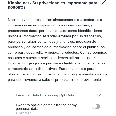
Kiosko.net -
Su privacidad es importante para
nosotros
Nosotros y nuestros socios almacenamos o accedemos a
información en un dispositivo, tales como cookies, y
procesamos datos personales, tales como identificadores
únicos e información estándar enviada por un dispositivo,
para personalizar contenidos y anuncios, medición de
anuncios y del contenido e información sobre el público, así
como para desarrollar y mejorar productos. Con su permiso,
nosotros y nuestros socios podemos utilizar datos de
localización geográfica precisa e identificación mediante las
características de dispositivos. Puede hacer clic para
otorgarnos su consentimiento a nosotros y a nuestros socios
para que llevemos a cabo el procesamiento previamente
descrito. De forma alternativa, puede acceder a información
más detallada y cambiar sus preferencias antes de otorgar o
Personal Data Processing Opt Outs
negar su consentimiento. Tenga en cuenta que algún
procesamiento de sus datos personales puede no requerir
I want to opt-out of the Sharing of my
de su consentimiento, pero usted tiene el derecho de
personal data.
rechazar tal procesamiento. Sus preferencias se aplicarán
Opted In