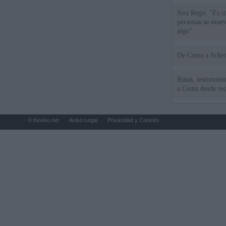
Sira Rego: "Es i
personas se muev
algo"
De Ceu
Rutas, testimonio
a Ceuta desde red
© Kiosko.net
Aviso Legal
Privacidad y Cookies