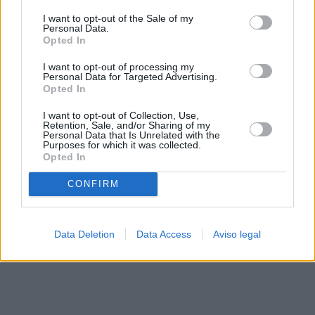
solo a este sitio web. Puede cambiar sus preferencias en
I want to opt-out of the Sale of my
cualquier momento entrando de nuevo en este sitio web o
Personal Data.
visitando nuestra política de privacidad.
Opted In
I want to opt-out of processing my
Personal Data for Targeted Advertising.
Opted In
I want to opt-out of Collection, Use,
Retention, Sale, and/or Sharing of my
Personal Data that Is Unrelated with the
Purposes for which it was collected.
Opted In
CONFIRM
Data Deletion
Data Access
Aviso legal