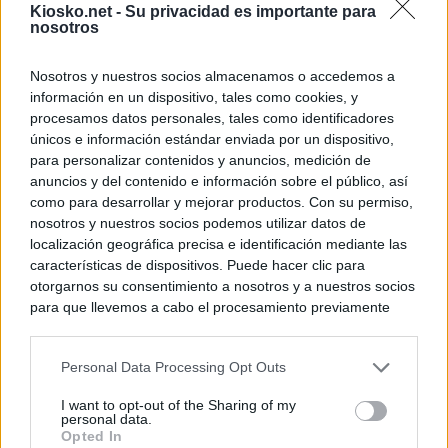
Kiosko.net -
Su privacidad es importante para
nosotros
Nosotros y nuestros socios almacenamos o accedemos a
información en un dispositivo, tales como cookies, y
procesamos datos personales, tales como identificadores
únicos e información estándar enviada por un dispositivo,
para personalizar contenidos y anuncios, medición de
anuncios y del contenido e información sobre el público, así
como para desarrollar y mejorar productos. Con su permiso,
nosotros y nuestros socios podemos utilizar datos de
localización geográfica precisa e identificación mediante las
características de dispositivos. Puede hacer clic para
otorgarnos su consentimiento a nosotros y a nuestros socios
para que llevemos a cabo el procesamiento previamente
descrito. De forma alternativa, puede acceder a información
más detallada y cambiar sus preferencias antes de otorgar o
Personal Data Processing Opt Outs
negar su consentimiento. Tenga en cuenta que algún
procesamiento de sus datos personales puede no requerir
I want to opt-out of the Sharing of my
de su consentimiento, pero usted tiene el derecho de
personal data.
rechazar tal procesamiento. Sus preferencias se aplicarán
Opted In