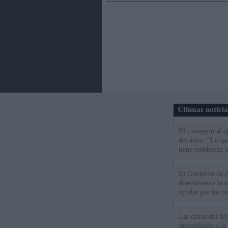
Últimas notici
El consejero al 
del ático: "Lo q
tiene residencia o
El Gobierno de A
directamente la 
ayudas por los i
Las cifras del át
inmobiliaria a l