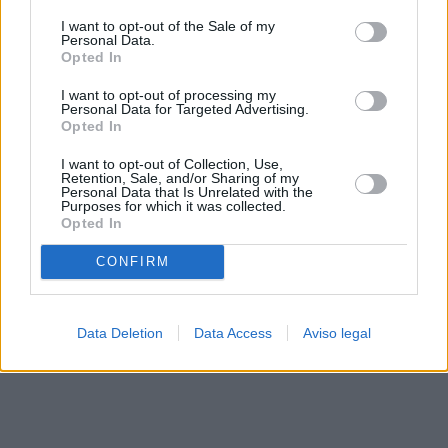
solo a este sitio web. Puede cambiar sus preferencias en
I want to opt-out of the Sale of my
cualquier momento entrando de nuevo en este sitio web o
Personal Data.
visitando nuestra política de privacidad.
Opted In
I want to opt-out of processing my
Personal Data for Targeted Advertising.
Opted In
I want to opt-out of Collection, Use,
Retention, Sale, and/or Sharing of my
Personal Data that Is Unrelated with the
Purposes for which it was collected.
Opted In
CONFIRM
Data Deletion
Data Access
Aviso legal