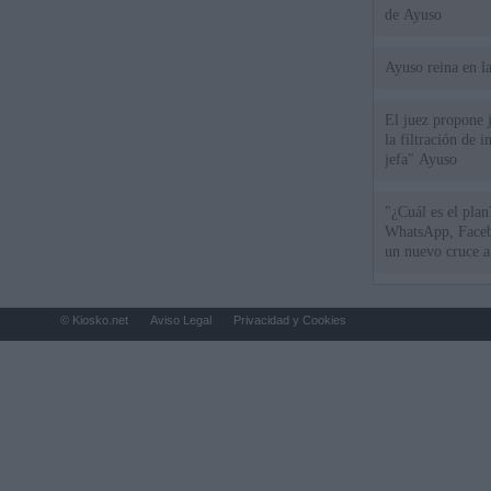
de Ayuso
Ayuso reina en l
El juez propone j
la filtración de i
jefa" Ayuso
"¿Cuál es el plan
WhatsApp, Faceb
un nuevo cruce a
15 de agosto
© Kiosko.net
Aviso Legal
Privacidad y Cookies