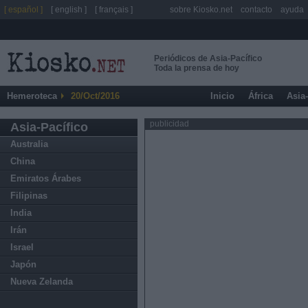
[ español ]
[ english ]
[ français ]
sobre Kiosko.net
contacto
ayuda
Periódicos de Asia-Pacífico
Toda la prensa de hoy
Hemeroteca
20/Oct/2016
Inicio
África
Asia
publicidad
Asia-Pacífico
Australia
China
Emiratos Árabes
Filipinas
India
Irán
Israel
Japón
Nueva Zelanda