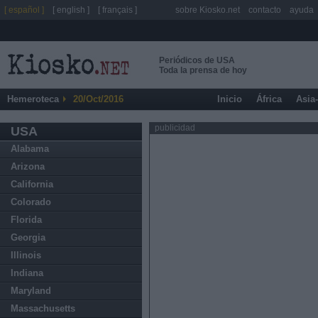
[ español ]
[ english ]
[ français ]
sobre Kiosko.net
contacto
ayuda
Periódicos de USA
Toda la prensa de hoy
Hemeroteca
20/Oct/2016
Inicio
África
Asia
publicidad
USA
Alabama
Arizona
California
Colorado
Florida
Georgia
Illinois
Indiana
Maryland
Massachusetts