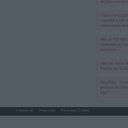
de Italia tras el
Última hora polít
controles a 199 p
restricciones en l
Más de 800.000 t
residentes en Can
fronterizo
Qué hay detrás d
España por la cri
Sira Rego: "Es i
personas se muev
algo"
© Kiosko.net
Aviso Legal
Privacidad y Cookies