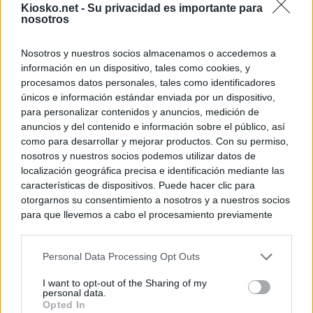
Kiosko.net -
Su privacidad es importante para
nosotros
Nosotros y nuestros socios almacenamos o accedemos a
información en un dispositivo, tales como cookies, y
procesamos datos personales, tales como identificadores
únicos e información estándar enviada por un dispositivo,
para personalizar contenidos y anuncios, medición de
anuncios y del contenido e información sobre el público, así
como para desarrollar y mejorar productos. Con su permiso,
nosotros y nuestros socios podemos utilizar datos de
localización geográfica precisa e identificación mediante las
características de dispositivos. Puede hacer clic para
otorgarnos su consentimiento a nosotros y a nuestros socios
para que llevemos a cabo el procesamiento previamente
descrito. De forma alternativa, puede acceder a información
más detallada y cambiar sus preferencias antes de otorgar o
Personal Data Processing Opt Outs
negar su consentimiento. Tenga en cuenta que algún
procesamiento de sus datos personales puede no requerir
I want to opt-out of the Sharing of my
de su consentimiento, pero usted tiene el derecho de
personal data.
rechazar tal procesamiento. Sus preferencias se aplicarán
Opted In