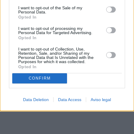
solo a este sitio web. Puede cambiar sus preferencias en
I want to opt-out of the Sale of my
cualquier momento entrando de nuevo en este sitio web o
Personal Data.
visitando nuestra política de privacidad.
Opted In
I want to opt-out of processing my
Personal Data for Targeted Advertising.
Opted In
I want to opt-out of Collection, Use,
Retention, Sale, and/or Sharing of my
Personal Data that Is Unrelated with the
Purposes for which it was collected.
Opted In
CONFIRM
Data Deletion
Data Access
Aviso legal