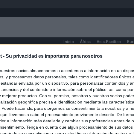
Inicio
África
Asia-Pacífico
Eur
eneral
t -
Su privacidad es importante para nosotros
nuestros socios almacenamos o accedemos a información en un disposi
s, y procesamos datos personales, tales como identificadores únicos 
 estándar enviada por un dispositivo, para personalizar contenidos y a
 anuncios y del contenido e información sobre el público, así como pa
 y mejorar productos. Con su permiso, nosotros y nuestros socios podem
alización geográfica precisa e identificación mediante las característic
s. Puede hacer clic para otorgarnos su consentimiento a nosotros y a n
 que llevemos a cabo el procesamiento previamente descrito. De forma 
er a información más detallada y cambiar sus preferencias antes de o
nsentimiento. Tenga en cuenta que algún procesamiento de sus datos
querir de su consentimiento, pero usted tiene el derecho de rechazar t