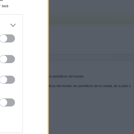
r sus
do nuestra
BRE KIOSKO.NET
sko.net
es la puerta de entrada a los periódicos del mundo.
ega por las portadas de los periódicos del mundo: los periódicos de tu ciudad, de tu país o
 otro extremo del mundo.
GUENOS