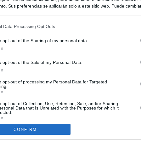
to. Sus preferencias se aplicarán solo a este sitio web. Puede cambia
s en cualquier momento entrando de nuevo en este sitio web o visitan
privacidad.
l Data Processing Opt Outs
o opt-out of the Sharing of my personal data.
In
o opt-out of the Sale of my Personal Data.
ias
In
SO
Kio
 que Ayuso señaló por la compra del ático: "Lo que no se dice es
to opt-out of processing my Personal Data for Targeted
ing.
ene residencia oficial para la presidenta"
Nav
In
del
Ayuso no puede destinar directamente la venta del ático de
o opt-out of Collection, Use, Retention, Sale, and/or Sharing
SÍ
as por los incendios
ersonal Data that Is Unrelated with the Purposes for which it
lected.
In
tico: de los honorarios de la inmobiliaria a la estimación de venta
e Ayuso
CONFIRM