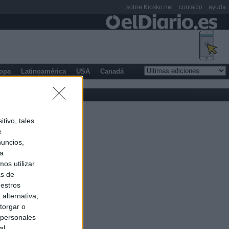
sobre Kiosko.net
contacto
ayuda
opa
Latinoamérica
USA
Canadá
tivo, tales
e
nuncios,
ra
os utilizar
as de
uestros
alternativa,
torgar o
 personales
al