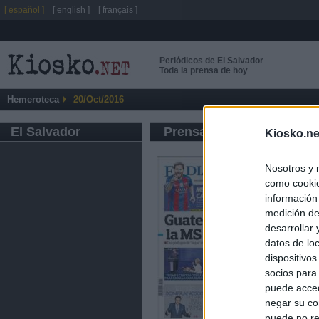
[ español ]
[ english ]
[ français ]
Periódicos de El Salvador
Toda la prensa de hoy
Hemeroteca
20/Oct/2016
El Salvador
Prensa de Información G
Kiosko.ne
Nosotros y 
como cookie
información
medición de
desarrollar
datos de loc
dispositivo
socios para
puede acced
negar su co
puede no re