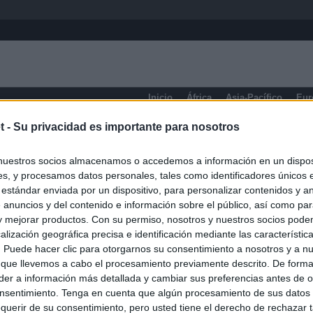
Inicio
África
Asia-Pacífico
Eur
t -
Su privacidad es importante para nosotros
eneral
nuestros socios almacenamos o accedemos a información en un disposi
s, y procesamos datos personales, tales como identificadores únicos 
 estándar enviada por un dispositivo, para personalizar contenidos y a
 anuncios y del contenido e información sobre el público, así como pa
 y mejorar productos. Con su permiso, nosotros y nuestros socios podem
alización geográfica precisa e identificación mediante las característic
s. Puede hacer clic para otorgarnos su consentimiento a nosotros y a n
 que llevemos a cabo el procesamiento previamente descrito. De forma 
er a información más detallada y cambiar sus preferencias antes de o
nsentimiento. Tenga en cuenta que algún procesamiento de sus datos
querir de su consentimiento, pero usted tiene el derecho de rechazar t