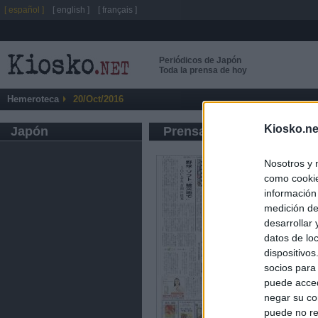
[ español ]
[ english ]
[ français ]
Periódicos de Japón
Toda la prensa de hoy
Hemeroteca
20/Oct/2016
Kiosko.ne
Japón
Prensa de Información G
Nosotros y 
como cookie
información
medición de
desarrollar
datos de loc
dispositivo
socios para
puede acced
negar su co
puede no re