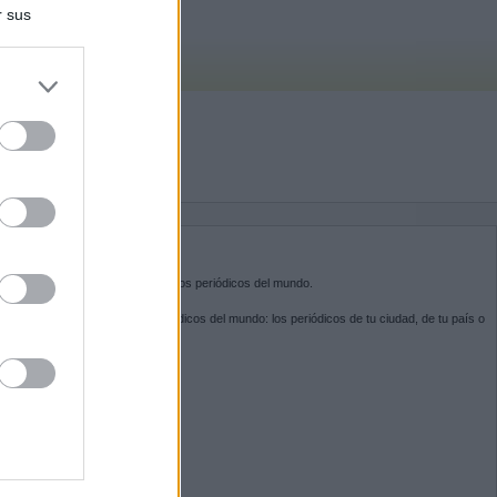
r sus
do nuestra
BRE KIOSKO.NET
sko.net
es la puerta de entrada a los periódicos del mundo.
ega por las portadas de los periódicos del mundo: los periódicos de tu ciudad, de tu país o
 otro extremo del mundo.
GUENOS