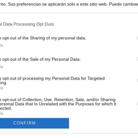
to. Sus preferencias se aplicarán solo a este sitio web. Puede cambia
s en cualquier momento entrando de nuevo en este sitio web o visitan
privacidad.
l Data Processing Opt Outs
o opt-out of the Sharing of my personal data.
In
o opt-out of the Sale of my Personal Data.
ias
In
SO
to opt-out of processing my Personal Data for Targeted
Kio
 de Ayuso de las instituciones de la Comunidad de Madrid
ing.
In
Nav
del
Ayuso pone a la venta el inmueble de Gran Vía más caro que
o opt-out of Collection, Use, Retention, Sale, and/or Sharing
ando no logró venderlo
SÍ
ersonal Data that Is Unrelated with the Purposes for which it
lected.
In
a con Meloni y entra al choque con Italia tras calmar al resto de
CONFIRM
apados en la crisis entre España e Italia: “Es ridículo que