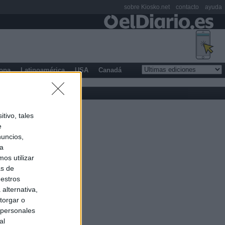
sobre Kiosko.net
contacto
ayuda
opa
Latinoamérica
USA
Canadá
tivo, tales
e
nuncios,
ra
os utilizar
as de
uestros
alternativa,
torgar o
 personales
al