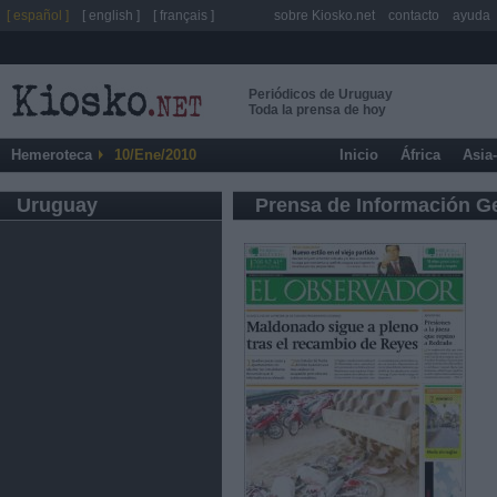
[ español ]
[ english ]
[ français ]
sobre Kiosko.net
contacto
ayuda
Periódicos de Uruguay
Toda la prensa de hoy
Hemeroteca
10/Ene/2010
Inicio
África
Asia
Uruguay
Prensa de Información G