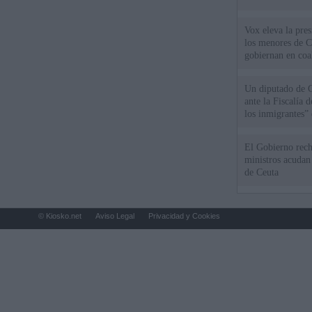
Vox eleva la pres
los menores de C
gobiernan en coa
Un diputado de 
ante la Fiscalía 
los inmigrantes”
El Gobierno rech
ministros acudan 
de Ceuta
© Kiosko.net
Aviso Legal
Privacidad y Cookies