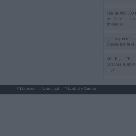
Más de 800.000 t
residentes en Can
fronterizo
Qué hay detrás d
España por la cri
Sira Rego: "Es i
personas se muev
algo"
© Kiosko.net
Aviso Legal
Privacidad y Cookies