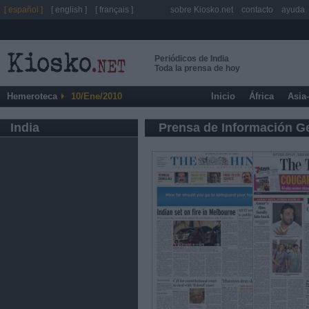
[ español ]
[ english ]
[ français ]
sobre Kiosko.net
contacto
ayuda
Periódicos de India
Toda la prensa de hoy
Hemeroteca
10/Ene/2010
Inicio
África
Asia
India
Prensa de Información G