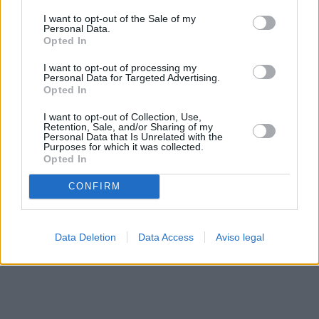
solo a este sitio web. Puede cambiar sus preferencias en
I want to opt-out of the Sale of my
cualquier momento entrando de nuevo en este sitio web o
Personal Data.
visitando nuestra política de privacidad.
Opted In
I want to opt-out of processing my
Personal Data for Targeted Advertising.
Opted In
I want to opt-out of Collection, Use,
Retention, Sale, and/or Sharing of my
Personal Data that Is Unrelated with the
Purposes for which it was collected.
Opted In
CONFIRM
Data Deletion
Data Access
Aviso legal