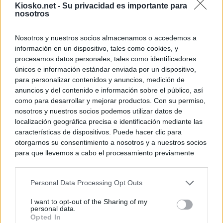
Kiosko.net -
Su privacidad es importante para
nosotros
Nosotros y nuestros socios almacenamos o accedemos a
información en un dispositivo, tales como cookies, y
procesamos datos personales, tales como identificadores
únicos e información estándar enviada por un dispositivo,
para personalizar contenidos y anuncios, medición de
anuncios y del contenido e información sobre el público, así
como para desarrollar y mejorar productos. Con su permiso,
nosotros y nuestros socios podemos utilizar datos de
localización geográfica precisa e identificación mediante las
características de dispositivos. Puede hacer clic para
otorgarnos su consentimiento a nosotros y a nuestros socios
para que llevemos a cabo el procesamiento previamente
descrito. De forma alternativa, puede acceder a información
más detallada y cambiar sus preferencias antes de otorgar o
Personal Data Processing Opt Outs
negar su consentimiento. Tenga en cuenta que algún
procesamiento de sus datos personales puede no requerir
I want to opt-out of the Sharing of my
de su consentimiento, pero usted tiene el derecho de
personal data.
rechazar tal procesamiento. Sus preferencias se aplicarán
Opted In