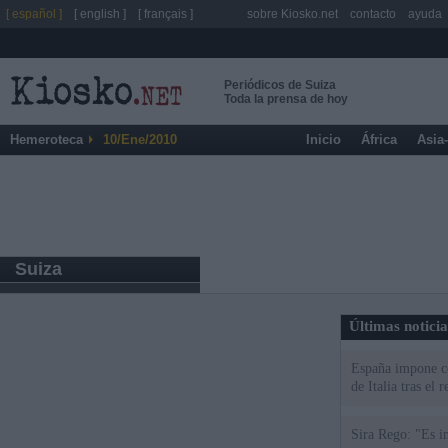
[ español ]
[ english ]
[ français ]
sobre Kiosko.net
contacto
ayuda
Periódicos de Suiza
Toda la prensa de hoy
Hemeroteca
10/Ene/2010
Inicio
África
Asia
Suiza
Últimas notici
España impone co
de Italia tras el
Sira Rego: "Es i