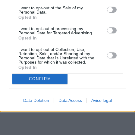
solo a este sitio web. Puede cambiar sus preferencias en
I want to opt-out of the Sale of my
cualquier momento entrando de nuevo en este sitio web o
Personal Data.
visitando nuestra política de privacidad.
Opted In
I want to opt-out of processing my
Personal Data for Targeted Advertising.
Opted In
I want to opt-out of Collection, Use,
Retention, Sale, and/or Sharing of my
Personal Data that Is Unrelated with the
Purposes for which it was collected.
Opted In
CONFIRM
Data Deletion
Data Access
Aviso legal