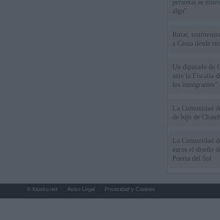
personas se muev
algo"
Rutas, testimonio
a Ceuta desde red
Un diputado de 
ante la Fiscalía 
los inmigrantes”
La Comunidad de 
de lujo de Chamb
La Comunidad de
euros el diseño d
Puerta del Sol
© Kiosko.net
Aviso Legal
Privacidad y Cookies