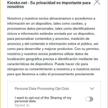
Kiosko.net -
Su privacidad es importante para
nosotros
Nosotros y nuestros socios almacenamos o accedemos a
información en un dispositivo, tales como cookies, y
procesamos datos personales, tales como identificadores
únicos e información estándar enviada por un dispositivo,
para personalizar contenidos y anuncios, medición de
anuncios y del contenido e información sobre el público, así
como para desarrollar y mejorar productos. Con su permiso,
nosotros y nuestros socios podemos utilizar datos de
localización geográfica precisa e identificación mediante las
características de dispositivos. Puede hacer clic para
otorgarnos su consentimiento a nosotros y a nuestros socios
para que llevemos a cabo el procesamiento previamente
descrito. De forma alternativa, puede acceder a información
más detallada y cambiar sus preferencias antes de otorgar o
Personal Data Processing Opt Outs
negar su consentimiento. Tenga en cuenta que algún
procesamiento de sus datos personales puede no requerir
I want to opt-out of the Sharing of my
de su consentimiento, pero usted tiene el derecho de
personal data.
rechazar tal procesamiento. Sus preferencias se aplicarán
Opted In