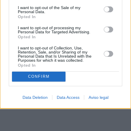
solo a este sitio web. Puede cambiar sus preferencias en
I want to opt-out of the Sale of my
cualquier momento entrando de nuevo en este sitio web o
Personal Data.
visitando nuestra política de privacidad.
Opted In
I want to opt-out of processing my
Personal Data for Targeted Advertising.
Opted In
I want to opt-out of Collection, Use,
Retention, Sale, and/or Sharing of my
Personal Data that Is Unrelated with the
Purposes for which it was collected.
Opted In
CONFIRM
Data Deletion
Data Access
Aviso legal