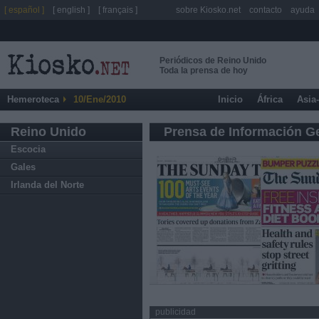
[ español ]
[ english ]
[ français ]
sobre Kiosko.net
contacto
ayuda
Periódicos de Reino Unido
Toda la prensa de hoy
Hemeroteca
10/Ene/2010
Inicio
África
Asia
Reino Unido
Prensa de Información G
Escocia
Gales
Irlanda del Norte
publicidad