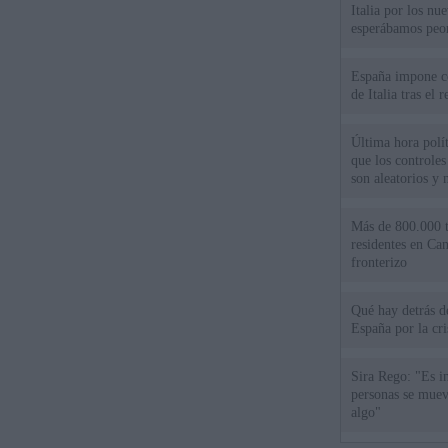
Italia por los nu
esperábamos peo
España impone co
de Italia tras el
Última hora polít
que los controles
son aleatorios y 
Más de 800.000 t
residentes en Can
fronterizo
Qué hay detrás d
España por la cri
Sira Rego: "Es i
personas se muev
algo"