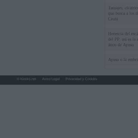
Tatuajes, cicatri
que busca a los d
Ceuta
Herencia del esc
del PP: así es l
ático de Ayuso
Ayuso o la embr
© Kiosko.net
Aviso Legal
Privacidad y Cookies