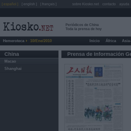
[ español ]
[ english ]
[ français ]
sobre Kiosko.net
contacto
ayuda
Periódicos de China
Toda la prensa de hoy
Hemeroteca
10/Ene/2010
Inicio
África
Asia
China
Prensa de Información G
Macao
Shanghai