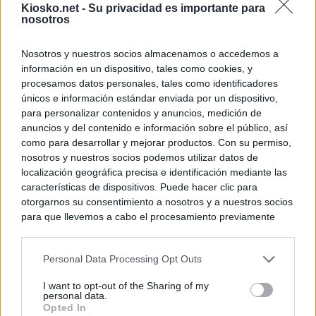
Kiosko.net -
Su privacidad es importante para
nosotros
Nosotros y nuestros socios almacenamos o accedemos a
información en un dispositivo, tales como cookies, y
procesamos datos personales, tales como identificadores
únicos e información estándar enviada por un dispositivo,
para personalizar contenidos y anuncios, medición de
anuncios y del contenido e información sobre el público, así
como para desarrollar y mejorar productos. Con su permiso,
nosotros y nuestros socios podemos utilizar datos de
localización geográfica precisa e identificación mediante las
características de dispositivos. Puede hacer clic para
otorgarnos su consentimiento a nosotros y a nuestros socios
para que llevemos a cabo el procesamiento previamente
descrito. De forma alternativa, puede acceder a información
más detallada y cambiar sus preferencias antes de otorgar o
Personal Data Processing Opt Outs
negar su consentimiento. Tenga en cuenta que algún
procesamiento de sus datos personales puede no requerir
I want to opt-out of the Sharing of my
de su consentimiento, pero usted tiene el derecho de
personal data.
rechazar tal procesamiento. Sus preferencias se aplicarán
Opted In