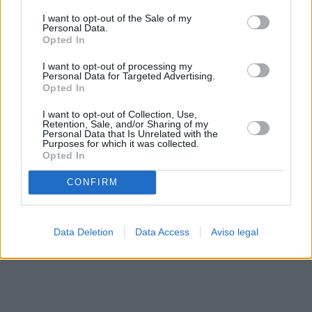
solo a este sitio web. Puede cambiar sus preferencias en
I want to opt-out of the Sale of my
cualquier momento entrando de nuevo en este sitio web o
Personal Data.
visitando nuestra política de privacidad.
Opted In
I want to opt-out of processing my
Personal Data for Targeted Advertising.
Opted In
I want to opt-out of Collection, Use,
Retention, Sale, and/or Sharing of my
Personal Data that Is Unrelated with the
Purposes for which it was collected.
Opted In
CONFIRM
Data Deletion
Data Access
Aviso legal