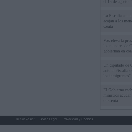
el 15 de agosto:
La Fiscalía actu
acojan a los meno
Ceuta
Vox eleva la pres
los menores de C
gobiernan en coa
Un diputado de 
ante la Fiscalía 
los inmigrantes”
El Gobierno rech
ministros acudan 
de Ceuta
© Kiosko.net
Aviso Legal
Privacidad y Cookies