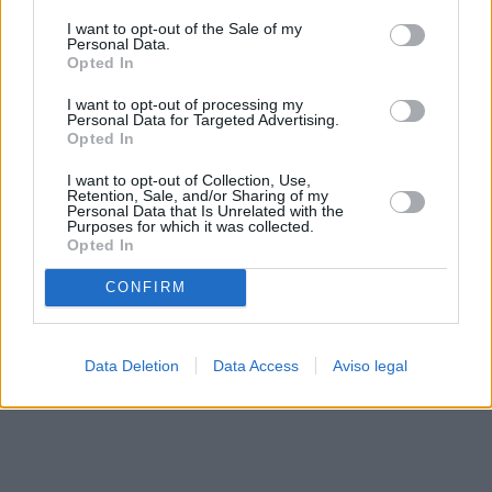
solo a este sitio web. Puede cambiar sus preferencias en
I want to opt-out of the Sale of my
cualquier momento entrando de nuevo en este sitio web o
Personal Data.
visitando nuestra política de privacidad.
Opted In
I want to opt-out of processing my
Personal Data for Targeted Advertising.
Opted In
I want to opt-out of Collection, Use,
Retention, Sale, and/or Sharing of my
Personal Data that Is Unrelated with the
Purposes for which it was collected.
Opted In
CONFIRM
Data Deletion
Data Access
Aviso legal