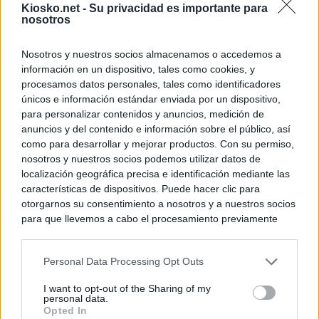
Kiosko.net -
Su privacidad es importante para
nosotros
Nosotros y nuestros socios almacenamos o accedemos a
información en un dispositivo, tales como cookies, y
procesamos datos personales, tales como identificadores
únicos e información estándar enviada por un dispositivo,
para personalizar contenidos y anuncios, medición de
anuncios y del contenido e información sobre el público, así
como para desarrollar y mejorar productos. Con su permiso,
nosotros y nuestros socios podemos utilizar datos de
localización geográfica precisa e identificación mediante las
características de dispositivos. Puede hacer clic para
otorgarnos su consentimiento a nosotros y a nuestros socios
para que llevemos a cabo el procesamiento previamente
descrito. De forma alternativa, puede acceder a información
más detallada y cambiar sus preferencias antes de otorgar o
Personal Data Processing Opt Outs
negar su consentimiento. Tenga en cuenta que algún
procesamiento de sus datos personales puede no requerir
I want to opt-out of the Sharing of my
de su consentimiento, pero usted tiene el derecho de
personal data.
rechazar tal procesamiento. Sus preferencias se aplicarán
Opted In