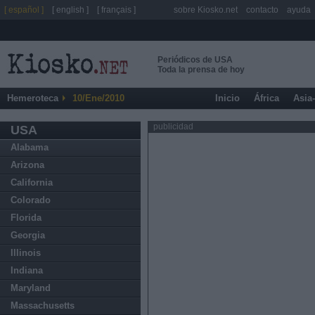
[ español ]
[ english ]
[ français ]
sobre Kiosko.net
contacto
ayuda
Periódicos de USA
Toda la prensa de hoy
Hemeroteca
10/Ene/2010
Inicio
África
Asia
publicidad
USA
Alabama
Arizona
California
Colorado
Florida
Georgia
Illinois
Indiana
Maryland
Massachusetts